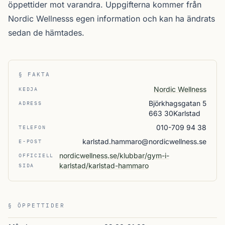
öppettider mot varandra. Uppgifterna kommer från
Nordic Wellnesss egen information och kan ha ändrats
sedan de hämtades.
§ FAKTA
Nordic Wellness
KEDJA
Björkhagsgatan 5
ADRESS
663 30Karlstad
010-709 94 38
TELEFON
karlstad.hammaro@nordicwellness.se
E-POST
nordicwellness.se/klubbar/gym-i-
OFFICIELL
karlstad/karlstad-hammaro
SIDA
§ ÖPPETTIDER