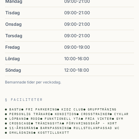
Måndag
09:00-21:00
Tisdag
09:00-21:00
Onsdag
09:00-21:00
Torsdag
09:00-21:00
Fredag
09:00-19:00
Lördag
10:00-16:00
Söndag
12:00-18:00
Bemannade tider per veckodag.
§ FACILITETER
BASTU
FRI PARKERING
KIDZ CLUB
GRUPPTRÄNING
PERSONLIG TRÄNARE
KONDITION
CROSSTRAINER
CYKLAR
LÖPBAND
RODD
FUNKTIONELL YTA
FRIA VIKTER
GYM
CROSSCAGE
TRÄNINGSYTA
FÖRVARINGSSKÅP - KORT
11-ÅRSGRÄNS
BARNPASSNING
RULLSTOLANPASSAD WC
OMKLÄDNING
KOSTTILLSKOTT