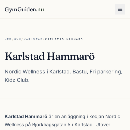
GymGuiden
.nu
Öpp
HEM
/
GYM
/
KARLSTAD
/
KARLSTAD HAMMARÖ
Karlstad Hammarö
Nordic Wellness i Karlstad. Bastu, Fri parkering,
Kidz Club.
Om Karlstad Hammarö
Karlstad Hammarö
är en anläggning i kedjan
Nordic
Wellness
på Björkhagsgatan 5 i
Karlstad
. Utöver