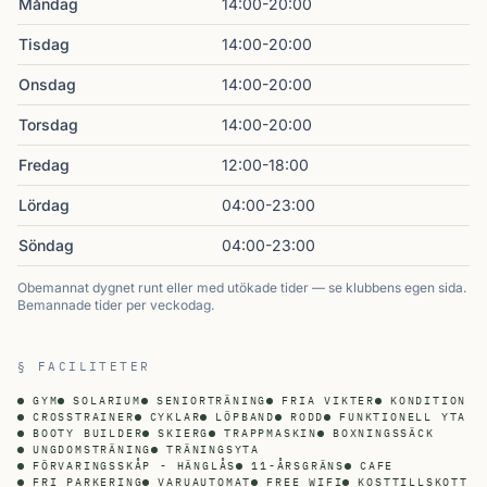
Måndag
14:00-20:00
Tisdag
14:00-20:00
Onsdag
14:00-20:00
Torsdag
14:00-20:00
Fredag
12:00-18:00
Lördag
04:00-23:00
Söndag
04:00-23:00
Obemannat dygnet runt eller med utökade tider — se klubbens egen sida.
Bemannade tider per veckodag.
§ FACILITETER
GYM
SOLARIUM
SENIORTRÄNING
FRIA VIKTER
KONDITION
CROSSTRAINER
CYKLAR
LÖPBAND
RODD
FUNKTIONELL YTA
BOOTY BUILDER
SKIERG
TRAPPMASKIN
BOXNINGSSÄCK
UNGDOMSTRÄNING
TRÄNINGSYTA
FÖRVARINGSSKÅP - HÄNGLÅS
11-ÅRSGRÄNS
CAFE
FRI PARKERING
VARUAUTOMAT
FREE WIFI
KOSTTILLSKOTT