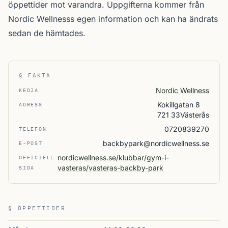
öppettider mot varandra. Uppgifterna kommer från
Nordic Wellnesss egen information och kan ha ändrats
sedan de hämtades.
§ FAKTA
Nordic Wellness
KEDJA
Kokillgatan 8
ADRESS
721 33Västerås
0720839270
TELEFON
backbypark@nordicwellness.se
E-POST
nordicwellness.se/klubbar/gym-i-
OFFICIELL
vasteras/vasteras-backby-park
SIDA
§ ÖPPETTIDER