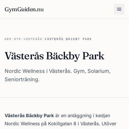
GymGuiden
.nu
Öpp
HEM
/
GYM
/
VÄSTERÅS
/
VÄSTERÅS BÄCKBY PARK
Västerås Bäckby Park
Nordic Wellness i Västerås. Gym, Solarium,
Seniorträning.
Om Västerås Bäckby Park
Västerås Bäckby Park
är en anläggning i kedjan
Nordic Wellness
på Kokillgatan 8 i
Västerås
. Utöver