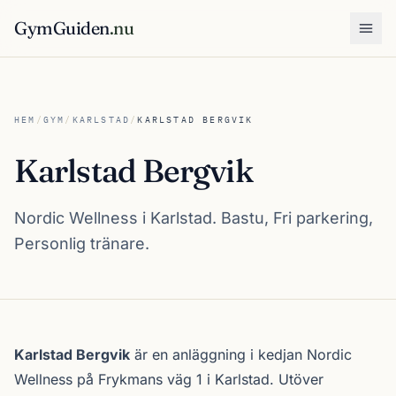
GymGuiden
.nu
Öpp
HEM
/
GYM
/
KARLSTAD
/
KARLSTAD BERGVIK
Karlstad Bergvik
Nordic Wellness i Karlstad. Bastu, Fri parkering,
Personlig tränare.
Om Karlstad Bergvik
Karlstad Bergvik
är en anläggning i kedjan
Nordic
Wellness
på Frykmans väg 1 i
Karlstad
. Utöver