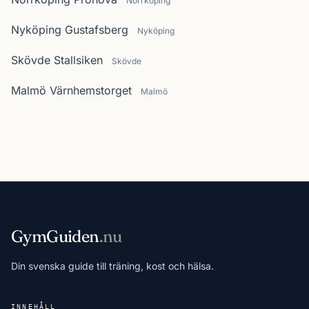
Norrköping
Nyköping Gustafsberg
Nyköping
Skövde Stallsiken
Skövde
Malmö Värnhemstorget
Malmö
GymGuiden
.nu
Din svenska guide till träning, kost och hälsa.
INNEHÅLL