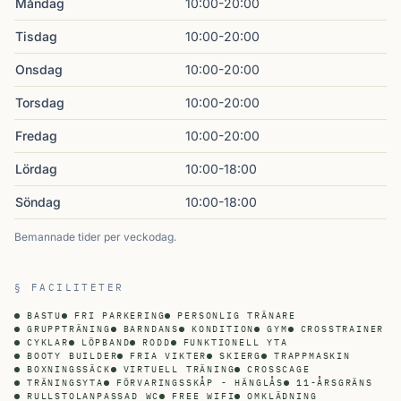
Måndag
10:00-20:00
Tisdag
10:00-20:00
Onsdag
10:00-20:00
Torsdag
10:00-20:00
Fredag
10:00-20:00
Lördag
10:00-18:00
Söndag
10:00-18:00
Bemannade tider per veckodag.
§ FACILITETER
BASTU
FRI PARKERING
PERSONLIG TRÄNARE
GRUPPTRÄNING
BARNDANS
KONDITION
GYM
CROSSTRAINER
CYKLAR
LÖPBAND
RODD
FUNKTIONELL YTA
BOOTY BUILDER
FRIA VIKTER
SKIERG
TRAPPMASKIN
BOXNINGSSÄCK
VIRTUELL TRÄNING
CROSSCAGE
TRÄNINGSYTA
FÖRVARINGSSKÅP - HÄNGLÅS
11-ÅRSGRÄNS
RULLSTOLANPASSAD WC
FREE WIFI
OMKLÄDNING