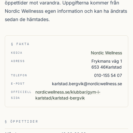
öppettider mot varandra. Uppgifterna kommer från
Nordic Wellnesss egen information och kan ha ändrats
sedan de hämtades.
§ FAKTA
Nordic Wellness
KEDJA
Frykmans väg 1
ADRESS
653 46Karlstad
010-155 54 07
TELEFON
karlstad.bergvik@nordicwellness.se
E-POST
nordicwellness.se/klubbar/gym-i-
OFFICIELL
karlstad/karlstad-bergvik
SIDA
§ ÖPPETTIDER