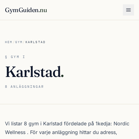
GymGuiden
.nu
Öpp
HEM
/
GYM
/
KARLSTAD
§ GYM I
Karlstad
.
8 ANLÄGGNINGAR
Om gymutbudet i Karlstad
Vi listar 8 gym i Karlstad fördelade på 1kedja:
Nordic
Wellness
. För varje anläggning hittar du adress,