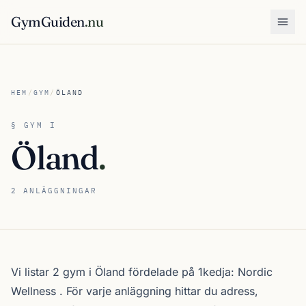
GymGuiden
.nu
Öpp
HEM
/
GYM
/
ÖLAND
§ GYM I
Öland
.
2 ANLÄGGNINGAR
Om gymutbudet i Öland
Vi listar 2 gym i Öland fördelade på 1kedja:
Nordic
Wellness
. För varje anläggning hittar du adress,