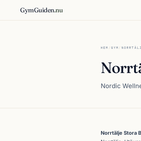
GymGuiden
.nu
HEM
/
GYM
/
NORRTÄL
Norrt
Nordic Wellne
Om Norrtälje Sto
Norrtälje Stora 