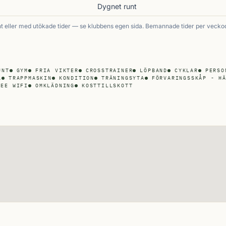
Dygnet runt
 eller med utökade tider — se klubbens egen sida. Bemannade tider per vecko
UNT
GYM
FRIA VIKTER
CROSSTRAINER
LÖPBAND
CYKLAR
PERSO
A
TRAPPMASKIN
KONDITION
TRÄNINGSYTA
FÖRVARINGSSKÅP - H
REE WIFI
OMKLÄDNING
KOSTTILLSKOTT