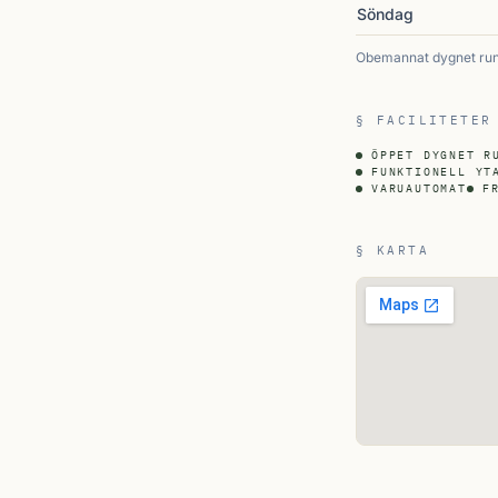
Söndag
Obemannat dygnet runt
§ FACILITETER
ÖPPET DYGNET R
FUNKTIONELL YT
VARUAUTOMAT
F
§ KARTA