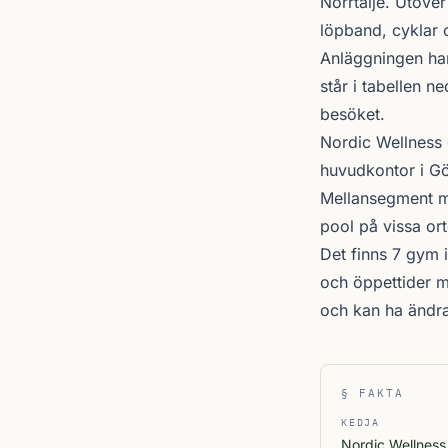
Norrtälje
. Utöver
löpband, cyklar o
Anläggningen ha
står i tabellen 
besöket.
Nordic Wellness
huvudkontor i Gö
Mellansegment me
pool på vissa ort
Det finns 7 gym i
och öppettider m
och kan ha ändr
§ FAKTA
KEDJA
Nordic Wellness