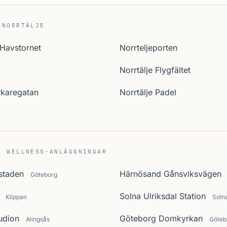
 NORRTÄLJE
 Havstornet
Norrteljeporten
Norrtälje Flygfältet
rkaregatan
Norrtälje Padel
C WELLNESS-ANLÄGGNINGAR
staden
Härnösand Gånsviksvägen
Göteborg
Solna Ulriksdal Station
Klippan
Soln
udion
Göteborg Domkyrkan
Alingsås
Göteb