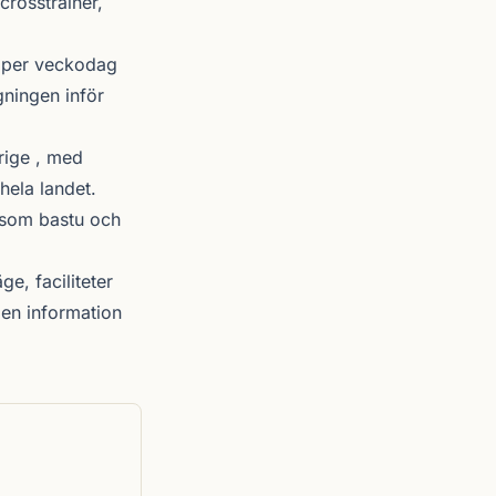
crosstrainer,
r per veckodag
gningen inför
rige , med
hela landet.
r som bastu och
ge, faciliteter
en information