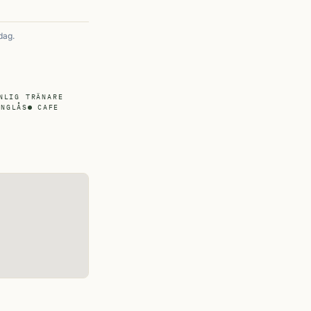
dag.
NLIG TRÄNARE
ÄNGLÅS
CAFE