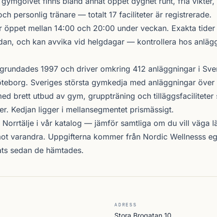
 gymgolvet finns bland annat öppet dygnet runt, fria vikter, 
ch personlig tränare — totalt 17 faciliteter är registrerade.
r öppet mellan 14:00 och 20:00 under veckan. Exakta tide
nedan, och kan avvika vid helgdagar — kontrollera hos anläg
grundades 1997 och driver omkring 412 anläggningar i Sve
teborg. Sveriges största gymkedja med anläggningar över 
d brett utbud av gym, gruppträning och tilläggsfacilitete
er. Kedjan ligger i mellansegmentet prismässigt.
 Norrtälje i vår katalog —
jämför samtliga
om du vill väga lä
ot varandra. Uppgifterna kommer från Nordic Wellnesss eg
ats sedan de hämtades.
ADRESS
Stora Brogatan 10