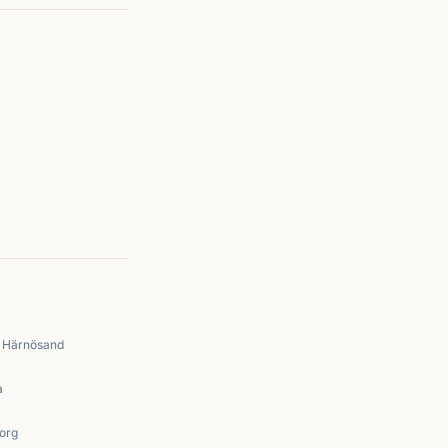
Härnösand
a
org