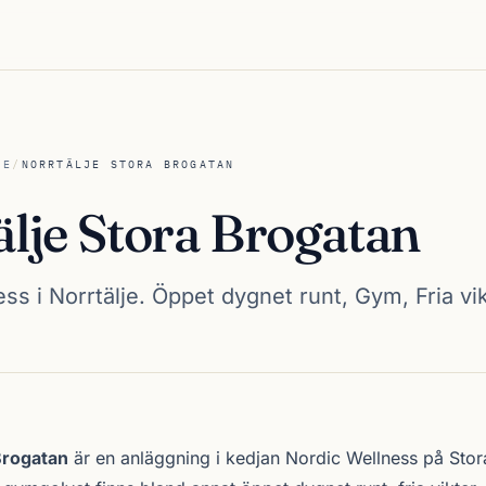
JE
/
NORRTÄLJE STORA BROGATAN
älje Stora Brogatan
ss i Norrtälje. Öppet dygnet runt, Gym, Fria vik
ra Brogatan
Brogatan
är en anläggning i kedjan
Nordic Wellness
på Stora