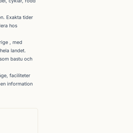
del, cyklar, rodd
. Exakta tider
lera hos
rige , med
hela landet.
r som bastu och
ge, faciliteter
en information