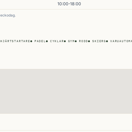
10:00-18:00
veckodag.
HJÄRTSTARTARE
PADEL
CYKLAR
GYM
RODD
SKIERG
VARUAUTOM