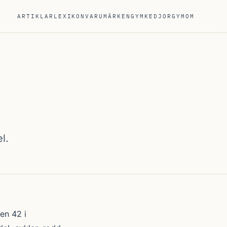
ARTIKLAR
LEXIKON
VARUMÄRKEN
GYMKEDJOR
GYM
OM
l.
en 42 i