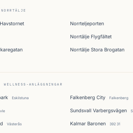
 NORRTÄLJE
 Havstornet
Norrteljeporten
Norrtälje Flygfältet
rkaregatan
Norrtälje Stora Brogatan
C WELLNESS-ANLÄGGNINGAR
park
Falkenberg City
Eskilstuna
Falkenberg
Sundsvall Varbergsvägen
vle
S
nd
Kalmar Baronen
Västerås
392 31