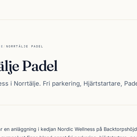
JE
/
NORRTÄLJE PADEL
lje Padel
s i Norrtälje. Fri parkering, Hjärtstartare, Pade
el
r en anläggning i kedjan
Nordic Wellness
på Backtorpshöjd