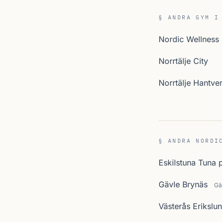
§ ANDRA GYM I
Nordic Wellness
Norrtälje City
Norrtälje Hantve
§ ANDRA NORDI
Eskilstuna Tuna 
Gävle Brynäs
Gä
Västerås Erikslu