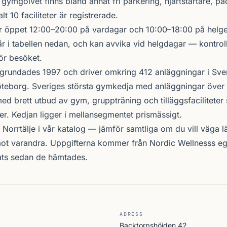
 gymgolvet finns bland annat fri parkering, hjärtstartare, pa
t 10 faciliteter är registrerade.
 öppet 12:00–20:00 på vardagar och 10:00–18:00 på helgen
r i tabellen nedan, och kan avvika vid helgdagar — kontrol
ör besöket.
grundades 1997 och driver omkring 412 anläggningar i Sve
teborg. Sveriges största gymkedja med anläggningar över 
d brett utbud av gym, gruppträning och tilläggsfacilitete
er. Kedjan ligger i mellansegmentet prismässigt.
 Norrtälje i vår katalog —
jämför samtliga
om du vill väga lä
ot varandra. Uppgifterna kommer från Nordic Wellnesss eg
ats sedan de hämtades.
ADRESS
Backtorpshöjden 42