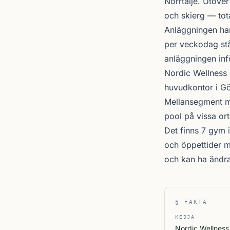
Norrtälje
. Utöver
och skierg — total
Anläggningen har
per veckodag stå
anläggningen inf
Nordic Wellness
huvudkontor i Gö
Mellansegment me
pool på vissa ort
Det finns 7 gym i
och öppettider m
och kan ha ändr
§ FAKTA
KEDJA
Nordic Wellness