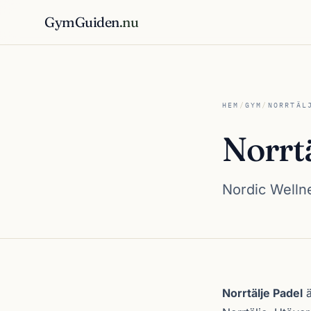
GymGuiden
.nu
HEM
/
GYM
/
NORRTÄL
Norrtä
Nordic Wellnes
Om Norrtälje Pad
Norrtälje Padel
ä