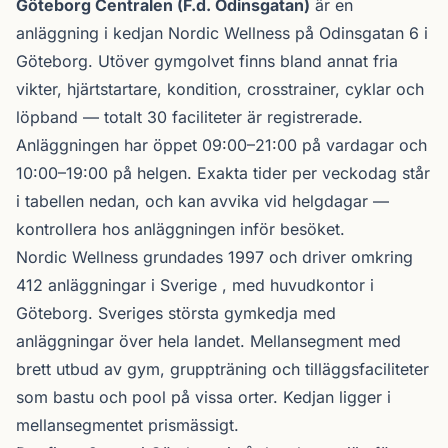
Om Göteborg Centralen (F.d. Odinsgatan)
Göteborg Centralen (F.d. Odinsgatan)
är en
anläggning i kedjan
Nordic Wellness
på Odinsgatan 6 i
Göteborg
. Utöver gymgolvet finns bland annat fria
vikter, hjärtstartare, kondition, crosstrainer, cyklar och
löpband — totalt 30 faciliteter är registrerade.
Anläggningen har öppet 09:00–21:00 på vardagar och
10:00–19:00 på helgen. Exakta tider per veckodag står
i tabellen nedan, och kan avvika vid helgdagar —
kontrollera hos anläggningen inför besöket.
Nordic Wellness
grundades 1997 och driver omkring
412 anläggningar i Sverige , med huvudkontor i
Göteborg. Sveriges största gymkedja med
anläggningar över hela landet. Mellansegment med
brett utbud av gym, gruppträning och tilläggsfaciliteter
som bastu och pool på vissa orter. Kedjan ligger i
mellansegmentet prismässigt.