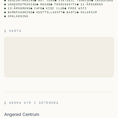
SENIORTRÄNING
HOT YOGA
VIRTUELL TRÄNING
CROSSCAGE
UNGDOMSTRÄNING
REHAB
TRÄNINGSYTA
11-ÅRSGRÄNS
13-ÅRSGRÄNS
CAFE
KIDZ CLUB
FREE WIFI
BARNPASSNING
KOSTTILLSKOTT
BASTU
SOLARIUM
OMKLÄDNING
§ KARTA
§ ANDRA GYM I GÖTEBORG
Angered Centrum