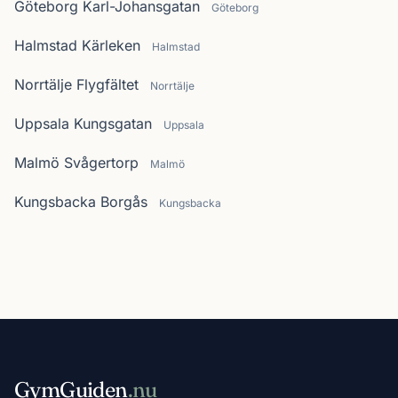
Göteborg Karl-Johansgatan
Göteborg
Halmstad Kärleken
Halmstad
Norrtälje Flygfältet
Norrtälje
Uppsala Kungsgatan
Uppsala
Malmö Svågertorp
Malmö
Kungsbacka Borgås
Kungsbacka
GymGuiden
.nu