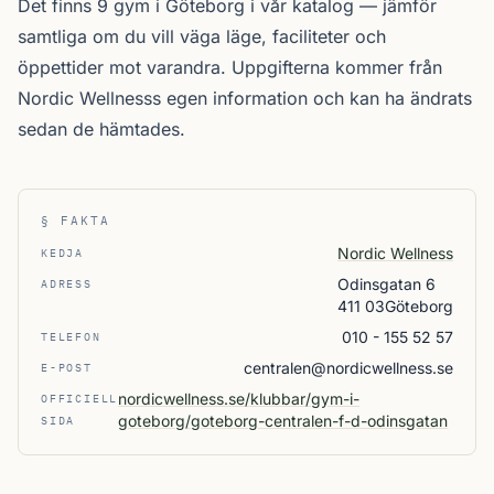
Det finns 9 gym i Göteborg i vår katalog —
jämför
samtliga
om du vill väga läge, faciliteter och
öppettider mot varandra. Uppgifterna kommer från
Nordic Wellnesss egen information och kan ha ändrats
sedan de hämtades.
§ FAKTA
Nordic Wellness
KEDJA
Odinsgatan 6
ADRESS
411 03Göteborg
010 - 155 52 57
TELEFON
centralen@nordicwellness.se
E-POST
nordicwellness.se/klubbar/gym-i-
OFFICIELL
goteborg/goteborg-centralen-f-d-odinsgatan
SIDA