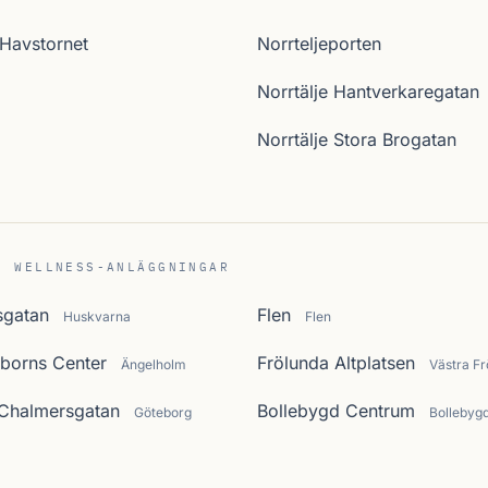
 Havstornet
Norrteljeporten
Norrtälje Hantverkaregatan
Norrtälje Stora Brogatan
C WELLNESS-ANLÄGGNINGAR
sgatan
Flen
Huskvarna
Flen
borns Center
Frölunda Altplatsen
Ängelholm
Västra Fr
 Chalmersgatan
Bollebygd Centrum
Göteborg
Bollebyg