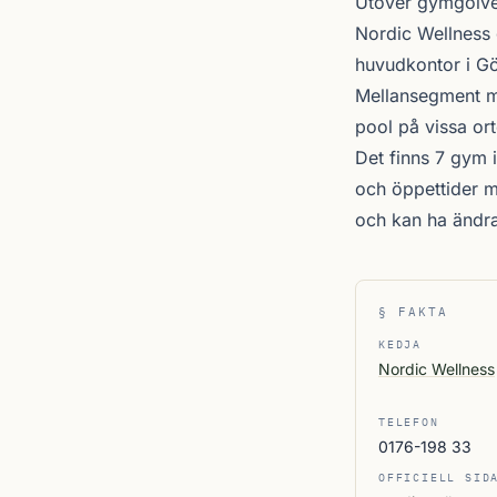
Utöver gymgolvet
Nordic Wellness
huvudkontor i Gö
Mellansegment me
pool på vissa ort
Det finns 7 gym i
och öppettider m
och kan ha ändr
§ FAKTA
KEDJA
Nordic Wellness
TELEFON
0176-198 33
OFFICIELL SID