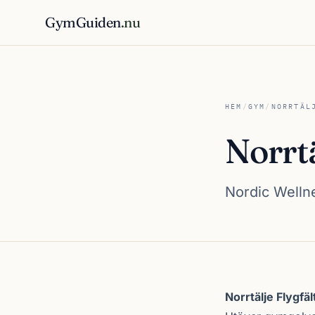
GymGuiden
.nu
HEM
/
GYM
/
NORRTÄL
Norrtä
Nordic Wellne
Om Norrtälje Flyg
Norrtälje Flygfäl