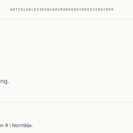
ARTIKLAR
LEXIKON
VARUMÄRKEN
GYMKEDJOR
GYM
OM
ing.
n 9 i
Norrtälje
.