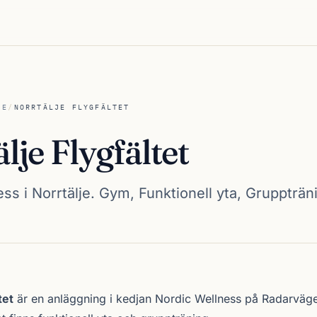
JE
/
NORRTÄLJE FLYGFÄLTET
lje Flygfältet
ss i Norrtälje. Gym, Funktionell yta, Gruppträn
fältet
tet
är en anläggning i kedjan
Nordic Wellness
på Radarväge