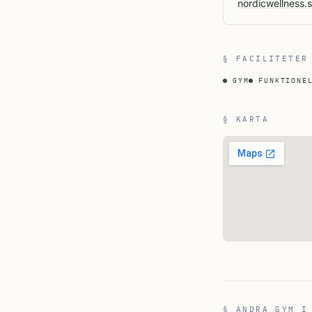
nordicwellness.s
§ FACILITETER
GYM
FUNKTIONE
§ KARTA
§ ANDRA GYM I