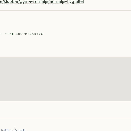
e/klubbar/gym-i-norrtalje/norrtalje-flygfaltet
LL YTA
GRUPPTRÄNING
 NORRTÄLJE