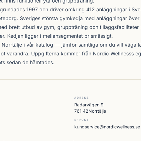
 finns funktionell yta och gruppträning.
grundades 1997 och driver omkring 412 anläggningar i Sve
teborg. Sveriges största gymkedja med anläggningar över 
d brett utbud av gym, gruppträning och tilläggsfacilitete
er. Kedjan ligger i mellansegmentet prismässigt.
 Norrtälje i vår katalog —
jämför samtliga
om du vill väga lä
ot varandra. Uppgifterna kommer från Nordic Wellnesss eg
ats sedan de hämtades.
ADRESS
Radarvägen 9
761 42Norrtälje
E-POST
kundservice@nordicwellness.se
A