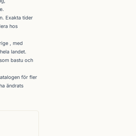
ng,
e.
. Exakta tider
lera hos
rige , med
hela landet.
r som bastu och
atalogen
för fler
ha ändrats