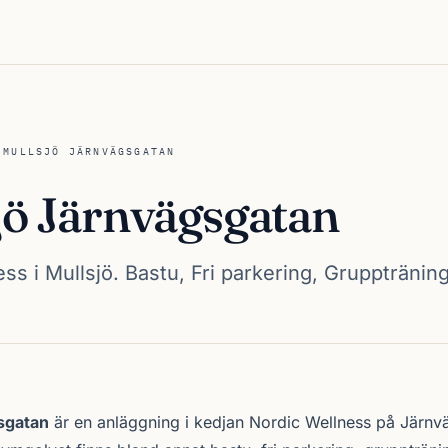
/
MULLSJÖ JÄRNVÄGSGATAN
jö Järnvägsgatan
ss i Mullsjö. Bastu, Fri parkering, Gruppträning
vägsgatan
sgatan
är en anläggning i kedjan
Nordic Wellness
på Järnvä