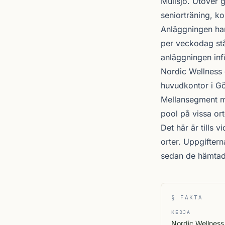
Mullsjö
. Utöver 
seniorträning, ko
Anläggningen har
per veckodag stå
anläggningen inf
Nordic Wellness
huvudkontor i Gö
Mellansegment me
pool på vissa ort
Det här är tills 
orter. Uppgifter
sedan de hämtad
§ FAKTA
KEDJA
Nordic Wellness