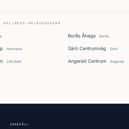
C WELLNESS-ANLÄGGNINGAR
Borås Åhaga
a
Borås
rp
Särö Centrumväg
Halmstad
Särö
um
Angered Centrum
Lilla Edet
Angered
INNEHÅLL