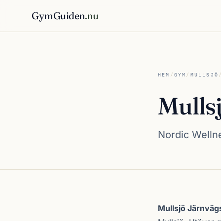
GymGuiden
.nu
HEM
/
GYM
/
MULLSJÖ
Mulls
Nordic Wellne
Om Mullsjö Järn
Mullsjö Järnväg