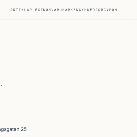
ARTIKLAR
LEXIKON
VARUMÄRKEN
GYMKEDJOR
GYM
OM
.
gsgatan 25 i