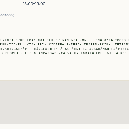
15:00-19:00
veckodag.
KERING
GRUPPTRÄNING
SENIORTRÄNING
KONDITION
GYM
CROSST
FUNKTIONELL YTA
FRIA VIKTER
SKIERG
TRAPPMASKIN
UTETRÄN
ÖRVARINGSSKÅP - HÄNGLÅS
11-ÅRSGRÄNS
13-ÅRSGRÄNS
HJÄRTST
AD DUSCH
RULLSTOLANPASSAD WC
VARUAUTOMAT
FREE WIFI
KOS