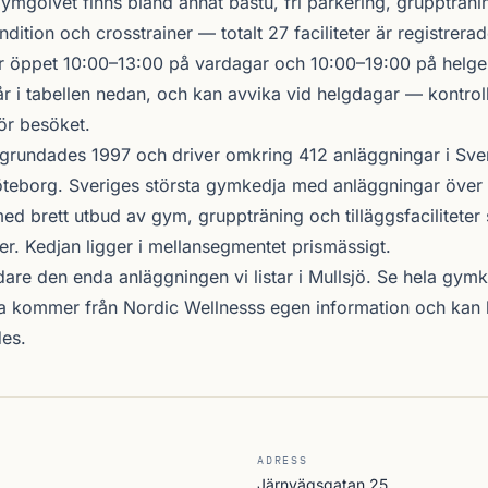
gymgolvet finns bland annat bastu, fri parkering, gruppträni
ndition och crosstrainer — totalt 27 faciliteter är registrerad
 öppet 10:00–13:00 på vardagar och 10:00–19:00 på helgen
r i tabellen nedan, och kan avvika vid helgdagar — kontrol
ör besöket.
grundades 1997 och driver omkring 412 anläggningar i Sve
teborg. Sveriges största gymkedja med anläggningar över 
d brett utbud av gym, gruppträning och tilläggsfacilitete
er. Kedjan ligger i mellansegmentet prismässigt.
vidare den enda anläggningen vi listar i Mullsjö. Se
hela gymk
na kommer från Nordic Wellnesss egen information och kan 
es.
ADRESS
Järnvägsgatan 25