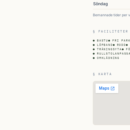
Söndag
Bemannade tider per 
§ FACILITETER
BASTU
FRI PAR
LÖPBAND
RODD
TRÄNINGSYTA
F
RULLSTOLANPASS
OMKLÄDNING
§ KARTA