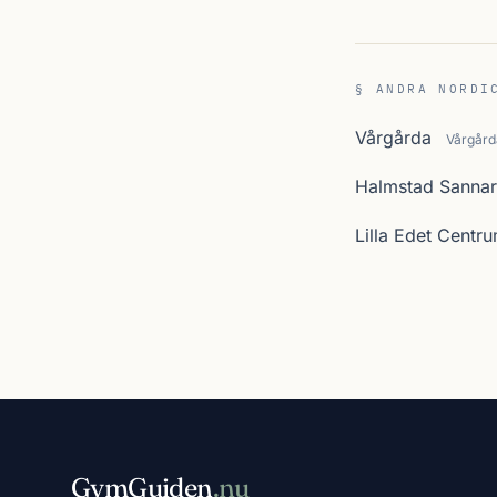
§ ANDRA NORDI
Vårgårda
Vårgård
Halmstad Sanna
Lilla Edet Centr
GymGuiden
.nu