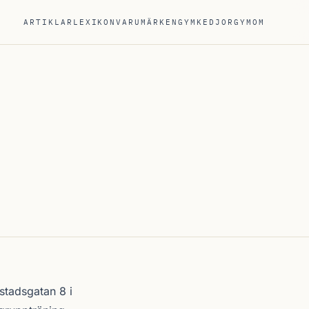
ARTIKLAR
LEXIKON
VARUMÄRKEN
GYMKEDJOR
GYM
OM
stadsgatan 8 i