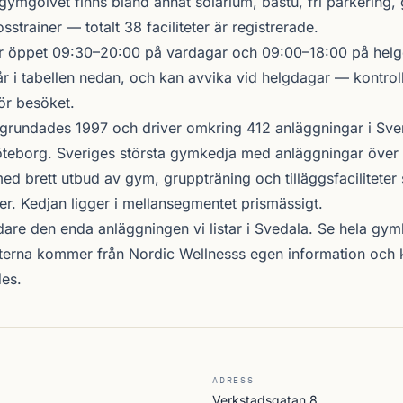
gymgolvet finns bland annat solarium, bastu, fri parkering,
sstrainer — totalt 38 faciliteter är registrerade.
r öppet 09:30–20:00 på vardagar och 09:00–18:00 på helge
r i tabellen nedan, och kan avvika vid helgdagar — kontrol
ör besöket.
grundades 1997 och driver omkring 412 anläggningar i Sve
teborg. Sveriges största gymkedja med anläggningar över 
d brett utbud av gym, gruppträning och tilläggsfacilitete
er. Kedjan ligger i mellansegmentet prismässigt.
vidare den enda anläggningen vi listar i Svedala. Se
hela gym
ifterna kommer från Nordic Wellnesss egen information och 
es.
ADRESS
Verkstadsgatan 8