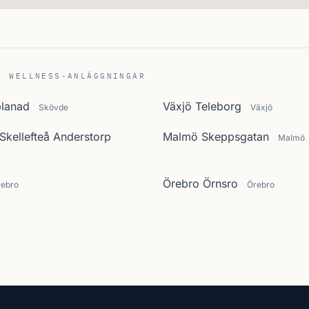
C WELLNESS-ANLÄGGNINGAR
planad
Växjö Teleborg
Skövde
Växjö
Skellefteå Anderstorp
Malmö Skeppsgatan
Malmö
Örebro Örnsro
rebro
Örebro