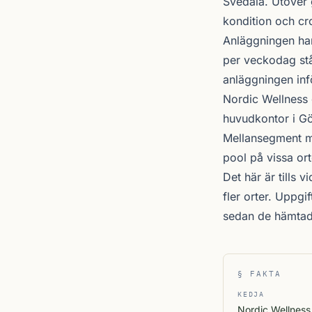
Svedala
. Utöver 
kondition och cro
Anläggningen ha
per veckodag stå
anläggningen inf
Nordic Wellness
huvudkontor i Gö
Mellansegment me
pool på vissa ort
Det här är tills 
fler orter. Uppg
sedan de hämtad
§ FAKTA
KEDJA
Nordic Wellness