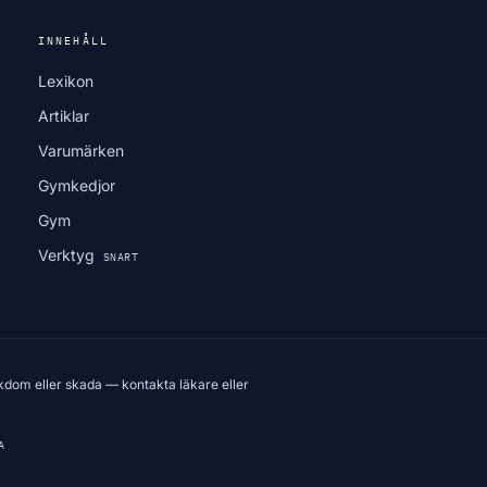
INNEHÅLL
Lexikon
Artiklar
Varumärken
Gymkedjor
Gym
Verktyg
SNART
kdom eller skada — kontakta läkare eller
A