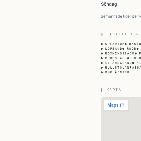
Söndag
Bemannade tider per 
§ FACILITETER
SOLARIUM
BAST
LÖPBAND
RODD
BOXNINGSSÄCK
CROSSCAGE
UNG
11-ÅRSGRÄNS
K
RULLSTOLANPASS
OMKLÄDNING
§ KARTA