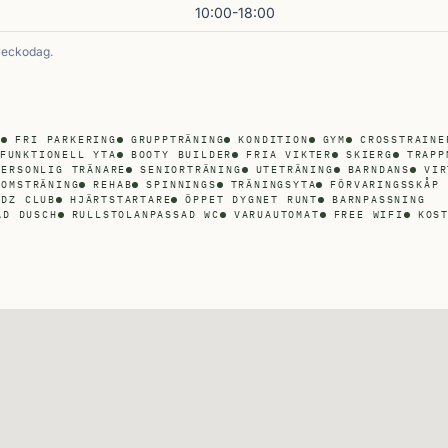
10:00-18:00
veckodag.
U
FRI PARKERING
GRUPPTRÄNING
KONDITION
GYM
CROSSTRAINE
FUNKTIONELL YTA
BOOTY BUILDER
FRIA VIKTER
SKIERG
TRAPP
PERSONLIG TRÄNARE
SENIORTRÄNING
UTETRÄNING
BARNDANS
VIR
DOMSTRÄNING
REHAB
SPINNINGS
TRÄNINGSYTA
FÖRVARINGSSKÅP 
IDZ CLUB
HJÄRTSTARTARE
ÖPPET DYGNET RUNT
BARNPASSNING
AD DUSCH
RULLSTOLANPASSAD WC
VARUAUTOMAT
FREE WIFI
KOS