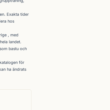
 gruppträning,
n. Exakta tider
lera hos
rige , med
hela landet.
r som bastu och
katalogen
för
kan ha ändrats