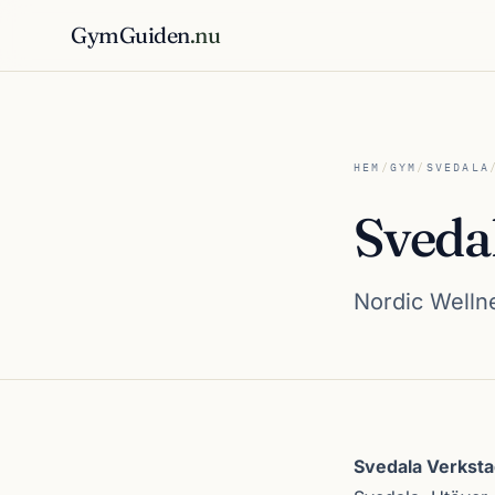
GymGuiden
.nu
HEM
/
GYM
/
SVEDALA
Sveda
Nordic Wellne
Om Svedala Verk
Svedala Verkst