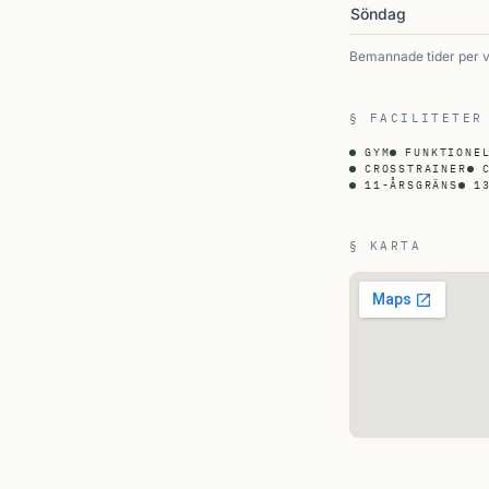
Söndag
Bemannade tider per 
§ FACILITETER
GYM
FUNKTIONE
CROSSTRAINER
11-ÅRSGRÄNS
1
§ KARTA