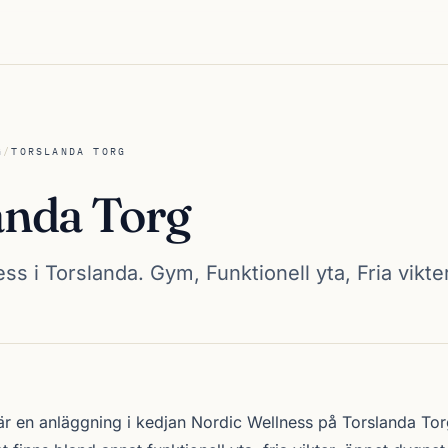
G
/
TORSLANDA TORG
anda Torg
ss i Torslanda. Gym, Funktionell yta, Fria vikter
rg
r en anläggning i kedjan
Nordic Wellness
på Torslanda Tor