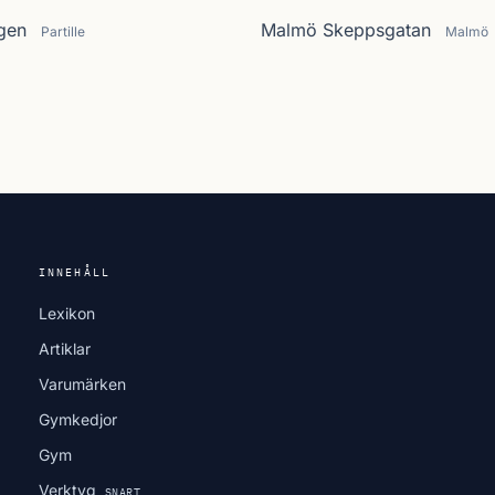
ägen
Malmö Skeppsgatan
Partille
Malmö
INNEHÅLL
Lexikon
Artiklar
Varumärken
Gymkedjor
Gym
Verktyg
SNART