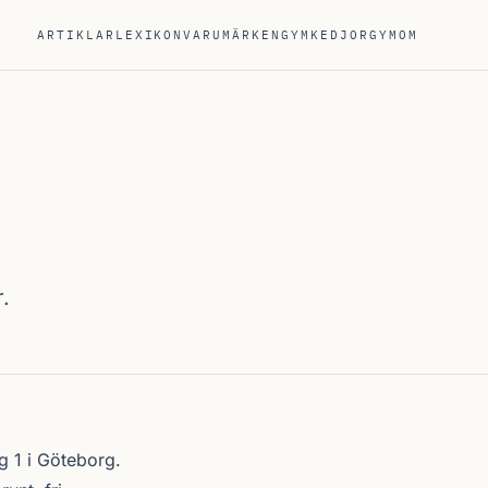
ARTIKLAR
LEXIKON
VARUMÄRKEN
GYMKEDJOR
GYM
OM
.
g 1 i
Göteborg
.