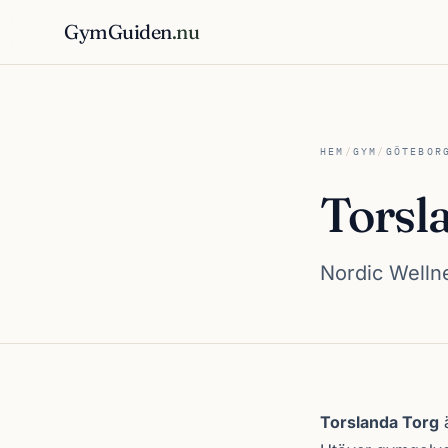
GymGuiden
.nu
HEM
/
GYM
/
GÖTEBOR
Torsl
Nordic Wellne
Om Torslanda To
Torslanda Torg
ä