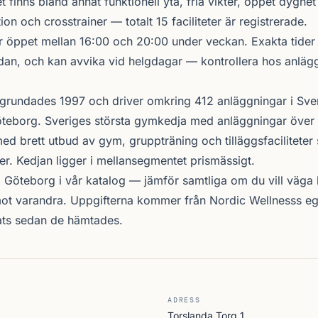
finns bland annat funktionell yta, fria vikter, öppet dygnet r
ion och crosstrainer — totalt 15 faciliteter är registrerade.
r öppet mellan 16:00 och 20:00 under veckan. Exakta tide
nedan, och kan avvika vid helgdagar — kontrollera hos anläg
grundades 1997 och driver omkring 412 anläggningar i Sve
teborg. Sveriges största gymkedja med anläggningar över 
d brett utbud av gym, gruppträning och tilläggsfacilitete
er. Kedjan ligger i mellansegmentet prismässigt.
i Göteborg i vår katalog —
jämför samtliga
om du vill väga l
ot varandra. Uppgifterna kommer från Nordic Wellnesss eg
ats sedan de hämtades.
ADRESS
Torslanda Torg 1