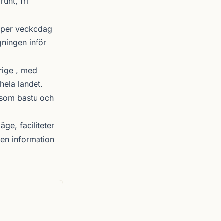
unt, fri
r per veckodag
gningen inför
rige , med
hela landet.
r som bastu och
äge, faciliteter
en information