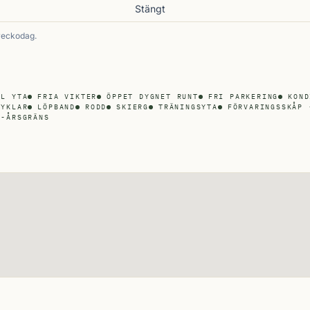
Stängt
veckodag.
LL YTA
FRIA VIKTER
ÖPPET DYGNET RUNT
FRI PARKERING
KOND
CYKLAR
LÖPBAND
RODD
SKIERG
TRÄNINGSYTA
FÖRVARINGSSKÅP 
3-ÅRSGRÄNS