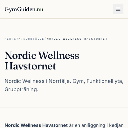
GymGuiden
.nu
Öpp
HEM
/
GYM
/
NORRTÄLJE
/
NORDIC WELLNESS HAVSTORNET
Nordic Wellness
Havstornet
Nordic Wellness i Norrtälje. Gym, Funktionell yta,
Gruppträning.
Om Nordic Wellness Havstornet
Nordic Wellness Havstornet
är en anläggning i kedjan