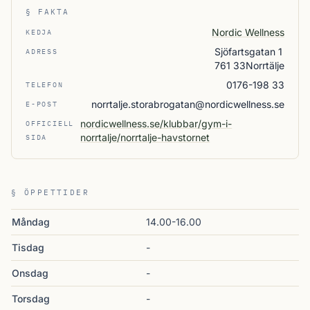
§ FAKTA
Nordic Wellness
KEDJA
Sjöfartsgatan 1
ADRESS
761 33Norrtälje
0176-198 33
TELEFON
norrtalje.storabrogatan@nordicwellness.se
E-POST
nordicwellness.se/klubbar/gym-i-
OFFICIELL
norrtalje/norrtalje-havstornet
SIDA
§ ÖPPETTIDER
Måndag
14.00-16.00
Tisdag
-
Onsdag
-
Torsdag
-