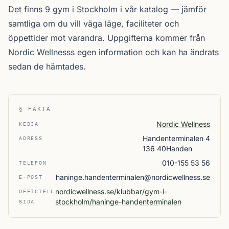
Det finns 9 gym i Stockholm i vår katalog —
jämför
samtliga
om du vill väga läge, faciliteter och
öppettider mot varandra. Uppgifterna kommer från
Nordic Wellnesss egen information och kan ha ändrats
sedan de hämtades.
§ FAKTA
Nordic Wellness
KEDJA
Handenterminalen 4
ADRESS
136 40Handen
010-155 53 56
TELEFON
haninge.handenterminalen@nordicwellness.se
E-POST
nordicwellness.se/klubbar/gym-i-
OFFICIELL
stockholm/haninge-handenterminalen
SIDA