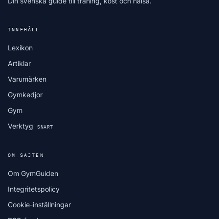
Din svenska guide till träning, kost och hälsa.
INNEHÅLL
Lexikon
Artiklar
Varumärken
Gymkedjor
Gym
Verktyg
SNART
OM SAJTEN
Om GymGuiden
Integritetspolicy
Cookie-inställningar