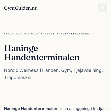
GymGuiden
.nu
Öpp
HEM
/
GYM
/
STOCKHOLM
/
HANINGE HANDENTERMINALEN
Haninge
Handenterminalen
Nordic Wellness i Handen. Gym, Tjejavdelning,
Trappmaskin.
Om Haninge Handenterminalen
Haninge Handenterminalen
är en anläggning i kedjan