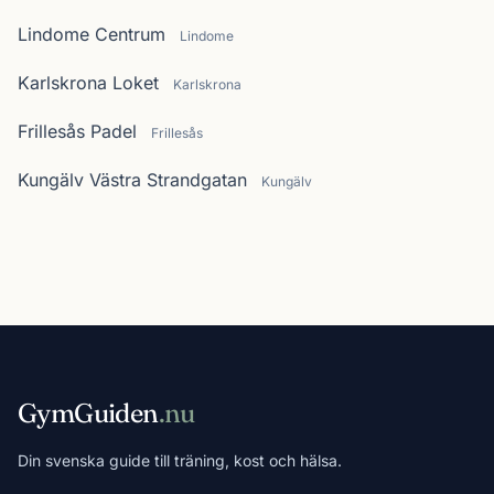
Lindome Centrum
Lindome
Karlskrona Loket
Karlskrona
Frillesås Padel
Frillesås
Kungälv Västra Strandgatan
Kungälv
GymGuiden
.nu
Din svenska guide till träning, kost och hälsa.