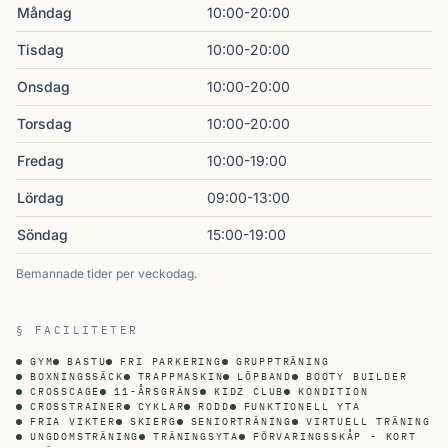
Måndag
10:00-20:00
Tisdag
10:00-20:00
Onsdag
10:00-20:00
Torsdag
10:00-20:00
Fredag
10:00-19:00
Lördag
09:00-13:00
Söndag
15:00-19:00
Bemannade tider per veckodag.
§ FACILITETER
GYM
BASTU
FRI PARKERING
GRUPPTRÄNING
BOXNINGSSÄCK
TRAPPMASKIN
LÖPBAND
BOOTY BUILDER
CROSSCAGE
11-ÅRSGRÄNS
KIDZ CLUB
KONDITION
CROSSTRAINER
CYKLAR
RODD
FUNKTIONELL YTA
FRIA VIKTER
SKIERG
SENIORTRÄNING
VIRTUELL TRÄNING
UNGDOMSTRÄNING
TRÄNINGSYTA
FÖRVARINGSSKÅP - KORT