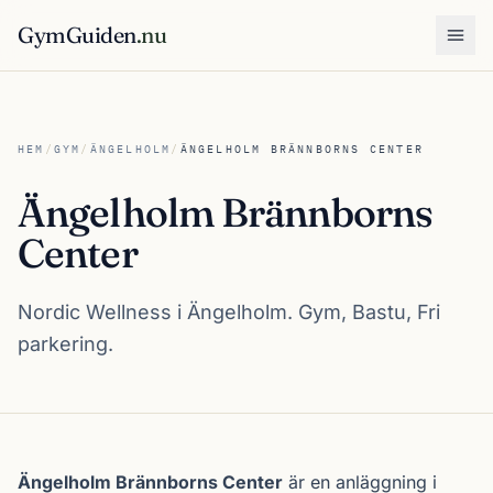
GymGuiden
.nu
Öpp
HEM
/
GYM
/
ÄNGELHOLM
/
ÄNGELHOLM BRÄNNBORNS CENTER
Ängelholm Brännborns
Center
Nordic Wellness i Ängelholm. Gym, Bastu, Fri
parkering.
Om Ängelholm Brännborns Center
Ängelholm Brännborns Center
är en anläggning i