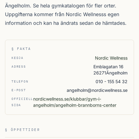
Ängelholm. Se
hela gymkatalogen
för fler orter.
Uppgifterna kommer från Nordic Wellnesss egen
information och kan ha ändrats sedan de hämtades.
§ FAKTA
Nordic Wellness
KEDJA
Emblagatan 16
ADRESS
26271Ängelholm
010 - 155 54 32
TELEFON
angelholm@nordicwellness.se
E-POST
nordicwellness.se/klubbar/gym-i-
OFFICIELL
angelholm/angelholm-brannborns-center
SIDA
§ ÖPPETTIDER