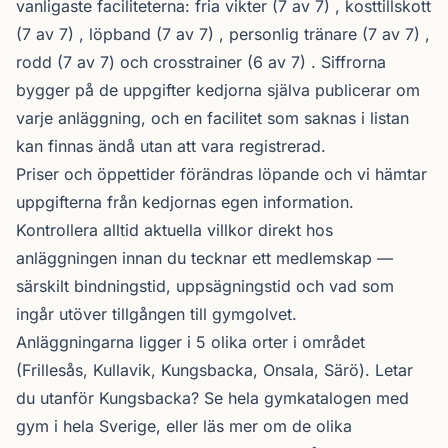
vanligaste faciliteterna: fria vikter (7 av 7) , kosttillskott
(7 av 7) , löpband (7 av 7) , personlig tränare (7 av 7) ,
rodd (7 av 7) och crosstrainer (6 av 7) . Siffrorna
bygger på de uppgifter kedjorna själva publicerar om
varje anläggning, och en facilitet som saknas i listan
kan finnas ändå utan att vara registrerad.
Priser och öppettider förändras löpande och vi hämtar
uppgifterna från kedjornas egen information.
Kontrollera alltid aktuella villkor direkt hos
anläggningen innan du tecknar ett medlemskap —
särskilt bindningstid, uppsägningstid och vad som
ingår utöver tillgången till gymgolvet.
Anläggningarna ligger i 5 olika orter i området
(Frillesås, Kullavik, Kungsbacka, Onsala, Särö). Letar
du utanför Kungsbacka? Se
hela gymkatalogen
med
gym i hela Sverige, eller läs mer om de olika