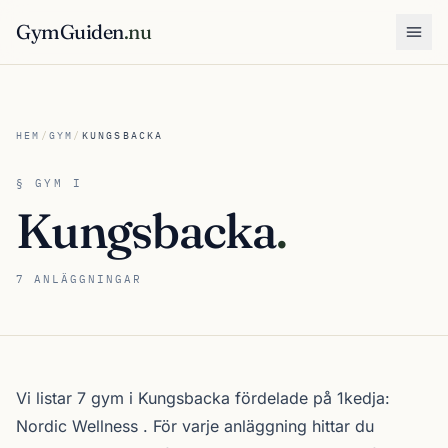
GymGuiden
.nu
Öpp
HEM
/
GYM
/
KUNGSBACKA
§ GYM I
Kungsbacka
.
7 ANLÄGGNINGAR
Om gymutbudet i Kungsbacka
Vi listar 7 gym i Kungsbacka fördelade på 1kedja:
Nordic Wellness
. För varje anläggning hittar du