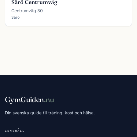
Särö Centrumväg
Centrumväg 30
Särö
GymGuiden
.nu
Din svenska guide till träning, kost och hälsa.
INNEHÅLL