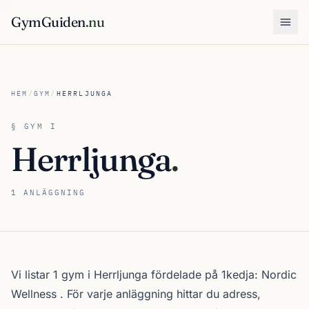
GymGuiden
.nu
Öpp
HEM
/
GYM
/
HERRLJUNGA
§ GYM I
Herrljunga
.
1 ANLÄGGNING
Om gymutbudet i Herrljunga
Vi listar 1 gym i Herrljunga fördelade på 1kedja:
Nordic
Wellness
. För varje anläggning hittar du adress,