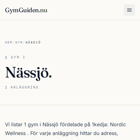
GymGuiden
.nu
Öpp
HEM
/
GYM
/
NÄSSJÖ
§ GYM I
Nässjö
.
1 ANLÄGGNING
Om gymutbudet i Nässjö
Vi listar 1 gym i Nässjö fördelade på 1kedja:
Nordic
Wellness
. För varje anläggning hittar du adress,