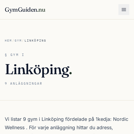
GymGuiden
.nu
Öpp
HEM
/
GYM
/
LINKÖPING
§ GYM I
Linköping
.
9 ANLÄGGNINGAR
Om gymutbudet i Linköping
Vi listar 9 gym i Linköping fördelade på 1kedja:
Nordic
Wellness
. För varje anläggning hittar du adress,