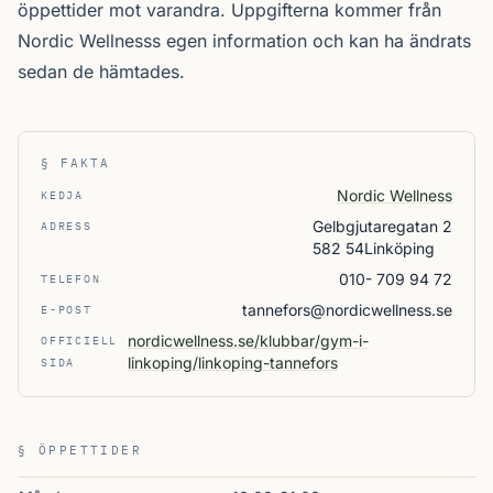
öppettider mot varandra. Uppgifterna kommer från
Nordic Wellnesss egen information och kan ha ändrats
sedan de hämtades.
§ FAKTA
Nordic Wellness
KEDJA
Gelbgjutaregatan 2
ADRESS
582 54Linköping
010- 709 94 72
TELEFON
tannefors@nordicwellness.se
E-POST
nordicwellness.se/klubbar/gym-i-
OFFICIELL
linkoping/linkoping-tannefors
SIDA
§ ÖPPETTIDER