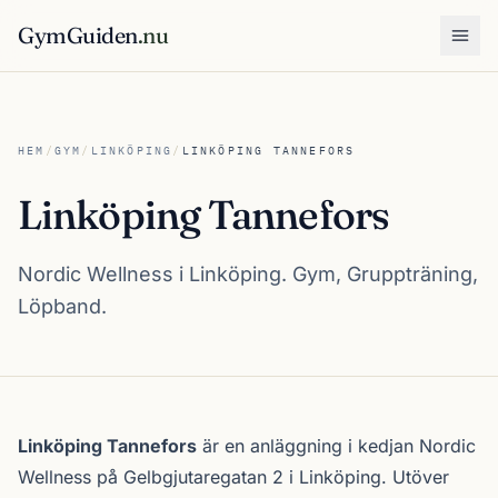
GymGuiden
.nu
Öpp
HEM
/
GYM
/
LINKÖPING
/
LINKÖPING TANNEFORS
Linköping Tannefors
Nordic Wellness i Linköping. Gym, Gruppträning,
Löpband.
Om Linköping Tannefors
Linköping Tannefors
är en anläggning i kedjan
Nordic
Wellness
på Gelbgjutaregatan 2 i
Linköping
. Utöver