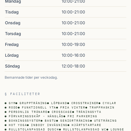
Måndag
10:00-21:00
Tisdag
10:00-21:00
Onsdag
10:00-21:00
Torsdag
10:00-21:00
Fredag
10:00-19:00
Lördag
10:00-16:00
Söndag
12:00-18:00
Bemannade tider per veckodag.
§ FACILITETER
GYM
GRUPPTRÄNING
LÖPBAND
CROSSTRAINER
CYKLAR
RODD
FUNKTIONELL YTA
FRIA VIKTER
TRAPPMASKIN
PERSONLIG TRÄNARE
CROSSCAGE
TRÄNINGSYTA
FÖRVARINGSSKÅP - HÄNGLÅS
FRI PARKERING
BOKNINGSSYSTEM
BASTU
SENIORTRÄNING
UTETRÄNING
HOT YOGA
INBODY INVÄGNING
HJÄRTSTARTARE
RULLSTOLANPASSAD DUSCH
RULLSTOLANPASSAD WC
LOUNGE