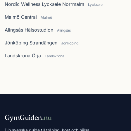
Nordic Wellness Lycksele Norrmalm
Lycksele
Malmö Central
Malmö
Alingsås Hälsostudion
Alingsås
Jönköping Strandängen
Jönköping
Landskrona Örja
Landskrona
GymGuiden
.nu
Din svenska guide till träning, kost och hälsa.