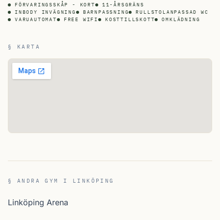
FÖRVARINGSSKÅP - KORT
11-ÅRSGRÄNS
INBODY INVÄGNING
BARNPASSNING
RULLSTOLANPASSAD WC
VARUAUTOMAT
FREE WIFI
KOSTTILLSKOTT
OMKLÄDNING
§ KARTA
§ ANDRA GYM I LINKÖPING
Linköping Arena