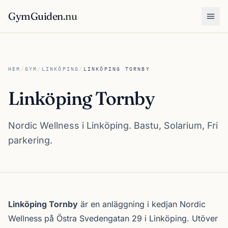
GymGuiden
.nu
Öpp
HEM
/
GYM
/
LINKÖPING
/
LINKÖPING TORNBY
Linköping Tornby
Nordic Wellness i Linköping. Bastu, Solarium, Fri
parkering.
Om Linköping Tornby
Linköping Tornby
är en anläggning i kedjan
Nordic
Wellness
på Östra Svedengatan 29 i
Linköping
. Utöver