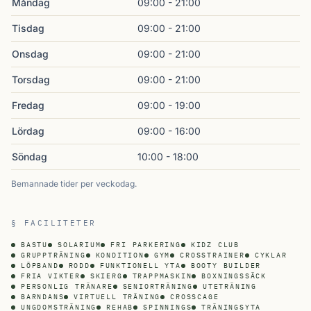
Måndag
09:00 - 21:00
Tisdag
09:00 - 21:00
Onsdag
09:00 - 21:00
Torsdag
09:00 - 21:00
Fredag
09:00 - 19:00
Lördag
09:00 - 16:00
Söndag
10:00 - 18:00
Bemannade tider per veckodag.
§ FACILITETER
BASTU
SOLARIUM
FRI PARKERING
KIDZ CLUB
GRUPPTRÄNING
KONDITION
GYM
CROSSTRAINER
CYKLAR
LÖPBAND
RODD
FUNKTIONELL YTA
BOOTY BUILDER
FRIA VIKTER
SKIERG
TRAPPMASKIN
BOXNINGSSÄCK
PERSONLIG TRÄNARE
SENIORTRÄNING
UTETRÄNING
BARNDANS
VIRTUELL TRÄNING
CROSSCAGE
UNGDOMSTRÄNING
REHAB
SPINNINGS
TRÄNINGSYTA