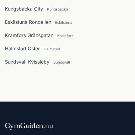
Kungsbacka City
Kungsbacka
Eskilstuna Rondellen
Eskilstuna
Kramfors Gränsgatan
Kramfors
Halmstad Öster
Halmstad
Sundsvall Kvissleby
Sundsvall
GymGuiden
.nu