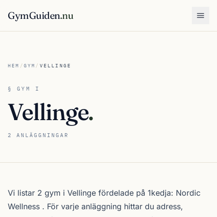
GymGuiden
.nu
Öpp
HEM
/
GYM
/
VELLINGE
§ GYM I
Vellinge
.
2 ANLÄGGNINGAR
Om gymutbudet i Vellinge
Vi listar 2 gym i Vellinge fördelade på 1kedja:
Nordic
Wellness
. För varje anläggning hittar du adress,