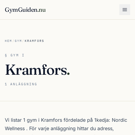
GymGuiden
.nu
Öpp
HEM
/
GYM
/
KRAMFORS
§ GYM I
Kramfors
.
1 ANLÄGGNING
Om gymutbudet i Kramfors
Vi listar 1 gym i Kramfors fördelade på 1kedja:
Nordic
Wellness
. För varje anläggning hittar du adress,