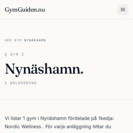
GymGuiden
.nu
Öpp
HEM
/
GYM
/
NYNÄSHAMN
§ GYM I
Nynäshamn
.
1 ANLÄGGNING
Om gymutbudet i Nynäshamn
Vi listar 1 gym i Nynäshamn fördelade på 1kedja:
Nordic Wellness
. För varje anläggning hittar du