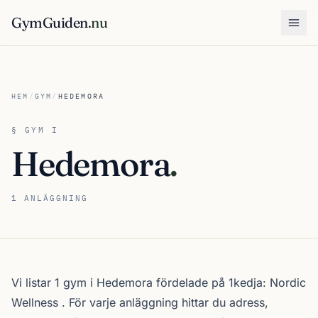
GymGuiden
.nu
Öpp
HEM
/
GYM
/
HEDEMORA
§ GYM I
Hedemora
.
1 ANLÄGGNING
Om gymutbudet i Hedemora
Vi listar 1 gym i Hedemora fördelade på 1kedja:
Nordic
Wellness
. För varje anläggning hittar du adress,