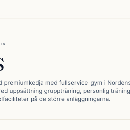
ATS
S
 premiumkedja med fullservice-gym i Norden
red uppsättning gruppträning, personlig träning
olfaciliteter på de större anläggningarna.