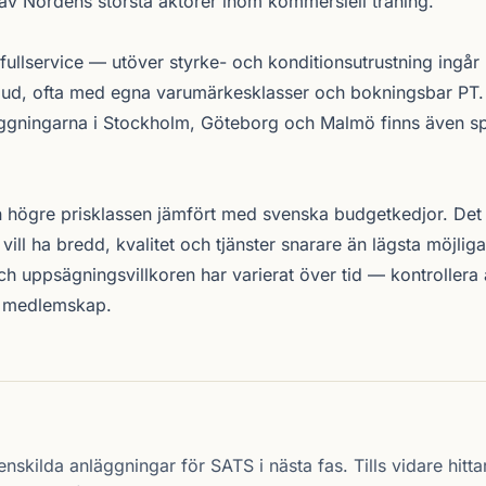
 av Nordens största aktörer inom kommersiell träning.
ullservice — utöver styrke- och konditionsutrustning ingår n
bud, ofta med egna varumärkesklasser och bokningsbar PT.
ggningarna i Stockholm, Göteborg och Malmö finns även sp
 högre prisklassen jämfört med svenska budgetkedjor. Det rik
ll ha bredd, kvalitet och tjänster snarare än lägsta möjlig
h uppsägningsvillkoren har varierat över tid — kontrollera a
r medlemskap.
R
enskilda anläggningar för SATS i nästa fas. Tills vidare hittar