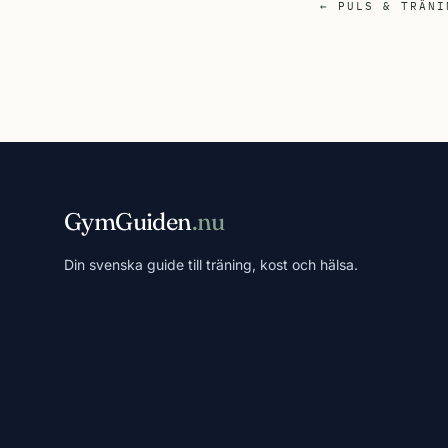
← PULS & TRÄNI
GymGuiden
.nu
Din svenska guide till träning, kost och hälsa.