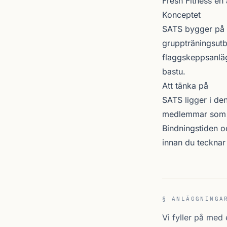
Fresh Fitness en
Konceptet
SATS bygger på f
gruppträningsut
flaggskeppsanlä
bastu.
Att tänka på
SATS ligger i den
medlemmar som vi
Bindningstiden oc
innan du teckna
§ ANLÄGGNINGA
Vi fyller på med 