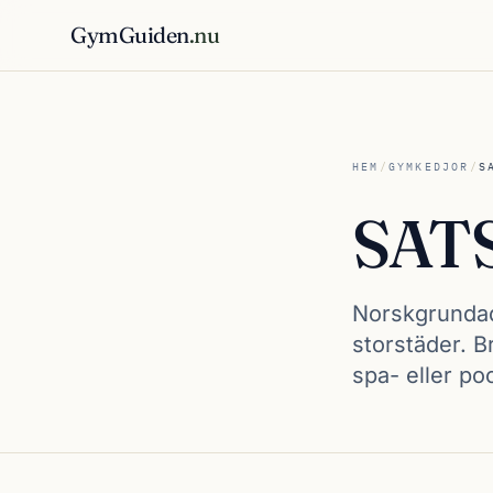
GymGuiden
.nu
HEM
/
GYMKEDJOR
/
S
SAT
Norskgrundad
storstäder. B
spa- eller po