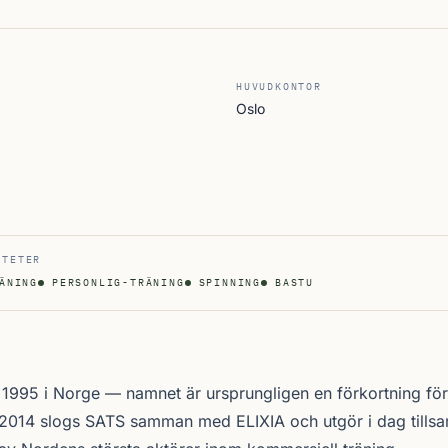
HUVUDKONTOR
Oslo
ITETER
ÄNING
PERSONLIG-TRÄNING
SPINNING
BASTU
995 i Norge — namnet är ursprungligen en förkortning för
. 2014 slogs SATS samman med ELIXIA och utgör i dag till