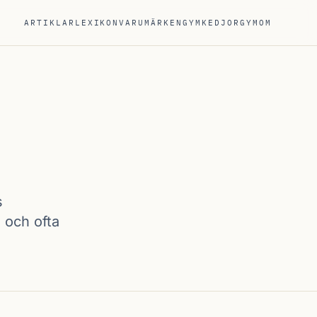
ARTIKLAR
LEXIKON
VARUMÄRKEN
GYMKEDJOR
GYM
OM
s
 och ofta