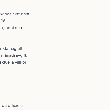
ormalt ett brett
 På
a, pool och
tar sig till
a månadsavgift.
ktuella villkor
 du officiella