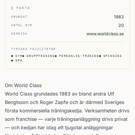
§ FAKTA
1983
GRUNDAT
20
ANTAL GYM
www.worldclass.se
HEMSIDA
TYPISKA FACILITETER
GYM
GRUPPTRÄNING
PERSONLIG-TRÄNING
SPINNING
SPA
Om World Class
World Class grundades 1983 av bland andra Ulf
Bengtsson och Roger Zapfe och är därmed Sveriges
första kommersiella träningskedja. Verksamheten drivs
som franchise — varje träningsanläggning drivs privat
— och kedjan har idag ett tjugotal anläggningar