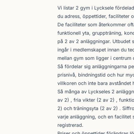
Om gymutbudet i Lycksele
Vi listar 2 gym i Lycksele fördela
du adress, öppettider, faciliteter 
De faciliteter som återkommer ofta
funktionell yta, gruppträning, kond
på 2 av 2 anläggningar. Utbudet s
ingår i medlemskapet innan du te
mellan gym som ligger i centrum 
Så fördelar sig anläggningarna pe
prisnivå, bindningstid och hur myc
villkoren och inte bara avståndet 
Så många av Lyckseles 2 anläggning
av 2) , fria vikter (2 av 2) , funkt
2) och träningsyta (2 av 2) . Siff
varje anläggning, och en facilitet
registrerad.
Priser och öppettider förändras l