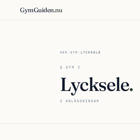
GymGuiden
.nu
HEM
/
GYM
/
LYCKSELE
§ GYM I
Lycksele
.
2 ANLÄGGNINGAR