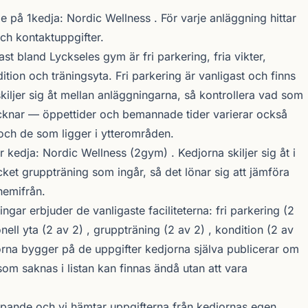
de på 1kedja:
Nordic Wellness
. För varje anläggning hittar
och kontaktuppgifter.
st bland Lyckseles gym är fri parkering, fria vikter,
ition och träningsyta. Fri parkering är vanligast och finns
kiljer sig åt mellan anläggningarna, så kontrollera vad som
cknar — öppettider och bemannade tider varierar också
och de som ligger i ytterområden.
r kedja:
Nordic Wellness
(2gym) . Kedjorna skiljer sig åt i
ket gruppträning som ingår, så det lönar sig att jämföra
hemifrån.
ar erbjuder de vanligaste faciliteterna: fri parkering (2
ionell yta (2 av 2) , gruppträning (2 av 2) , kondition (2 av
rorna bygger på de uppgifter kedjorna själva publicerar om
 som saknas i listan kan finnas ändå utan att vara
öpande och vi hämtar uppgifterna från kedjornas egen