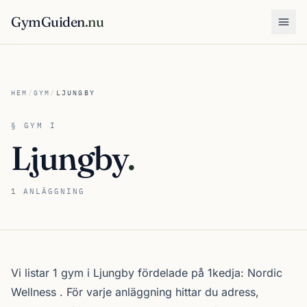
GymGuiden
.nu
Öpp
HEM
/
GYM
/
LJUNGBY
§ GYM I
Ljungby
.
1 ANLÄGGNING
Om gymutbudet i Ljungby
Vi listar 1 gym i Ljungby fördelade på 1kedja:
Nordic
Wellness
. För varje anläggning hittar du adress,