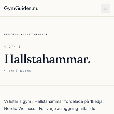
GymGuiden
.nu
Öpp
HEM
/
GYM
/
HALLSTAHAMMAR
§ GYM I
Hallstahammar
.
1 ANLÄGGNING
Om gymutbudet i Hallstahammar
Vi listar 1 gym i Hallstahammar fördelade på 1kedja:
Nordic Wellness
. För varje anläggning hittar du