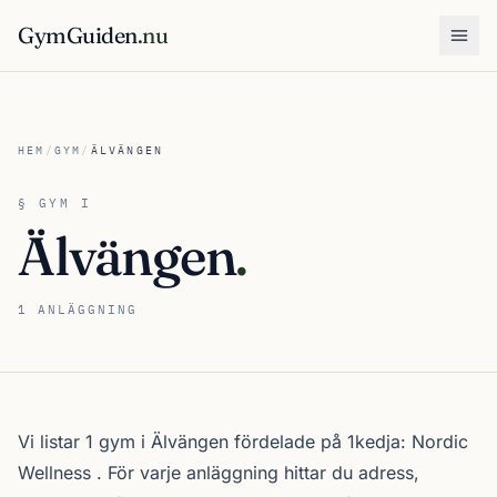
GymGuiden
.nu
Öpp
HEM
/
GYM
/
ÄLVÄNGEN
§ GYM I
Älvängen
.
1 ANLÄGGNING
Om gymutbudet i Älvängen
Vi listar 1 gym i Älvängen fördelade på 1kedja:
Nordic
Wellness
. För varje anläggning hittar du adress,