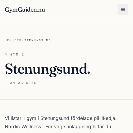
GymGuiden
.nu
Öpp
HEM
/
GYM
/
STENUNGSUND
§ GYM I
Stenungsund
.
1 ANLÄGGNING
Om gymutbudet i Stenungsund
Vi listar 1 gym i Stenungsund fördelade på 1kedja:
Nordic Wellness
. För varje anläggning hittar du