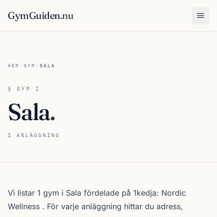
GymGuiden
.nu
Öpp
HEM
/
GYM
/
SALA
§ GYM I
Sala
.
1 ANLÄGGNING
Om gymutbudet i Sala
Vi listar 1 gym i Sala fördelade på 1kedja:
Nordic
Wellness
. För varje anläggning hittar du adress,