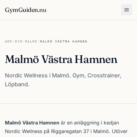
GymGuiden
.nu
Öpp
HEM
/
GYM
/
MALMÖ
/
MALMÖ VÄSTRA HAMNEN
Malmö Västra Hamnen
Nordic Wellness i Malmö. Gym, Crosstrainer,
Löpband.
Om Malmö Västra Hamnen
Malmö Västra Hamnen
är en anläggning i kedjan
Nordic Wellness
på Riggaregatan 37 i
Malmö
. Utöver