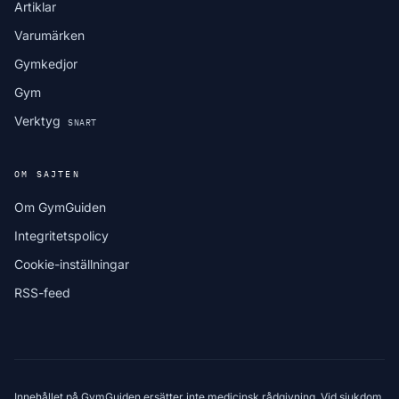
Artiklar
Varumärken
Gymkedjor
Gym
Verktyg
SNART
OM SAJTEN
Om GymGuiden
Integritetspolicy
Cookie-inställningar
RSS-feed
Innehållet på GymGuiden ersätter inte medicinsk rådgivning. Vid sjukdom