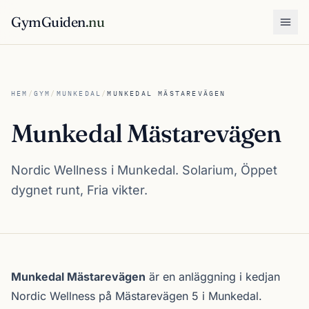
GymGuiden
.nu
Öpp
HEM
/
GYM
/
MUNKEDAL
/
MUNKEDAL MÄSTAREVÄGEN
Munkedal Mästarevägen
Nordic Wellness i Munkedal. Solarium, Öppet
dygnet runt, Fria vikter.
Om Munkedal Mästarevägen
Munkedal Mästarevägen
är en anläggning i kedjan
Nordic Wellness
på Mästarevägen 5 i
Munkedal
.