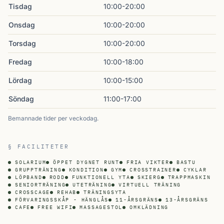
Tisdag
10:00-20:00
Onsdag
10:00-20:00
Torsdag
10:00-20:00
Fredag
10:00-18:00
Lördag
10:00-15:00
Söndag
11:00-17:00
Bemannade tider per veckodag.
§ FACILITETER
SOLARIUM
ÖPPET DYGNET RUNT
FRIA VIKTER
BASTU
GRUPPTRÄNING
KONDITION
GYM
CROSSTRAINER
CYKLAR
LÖPBAND
RODD
FUNKTIONELL YTA
SKIERG
TRAPPMASKIN
SENIORTRÄNING
UTETRÄNING
VIRTUELL TRÄNING
CROSSCAGE
REHAB
TRÄNINGSYTA
FÖRVARINGSSKÅP - HÄNGLÅS
11-ÅRSGRÄNS
13-ÅRSGRÄNS
CAFE
FREE WIFI
MASSAGESTOL
OMKLÄDNING