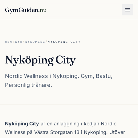
GymGuiden
.nu
Öpp
HEM
/
GYM
/
NYKÖPING
/
NYKÖPING CITY
Nyköping City
Nordic Wellness i Nyköping. Gym, Bastu,
Personlig tränare.
Om Nyköping City
Nyköping City
är en anläggning i kedjan
Nordic
Wellness
på Västra Storgatan 13 i
Nyköping
. Utöver