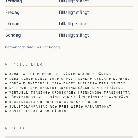
Torsdag
Tillfälligt stängt
Fredag
Tillfälligt stängt
Lördag
Tillfälligt stängt
Söndag
Tillfälligt stängt
Bemannade tider per veckodag.
§ FACILITETER
GYM
BASTU
PERSONLIG TRÄNARE
GRUPPTRÄNING
KIDZ CLUB
KONDITION
CROSSTRAINER
CYKLAR
LÖPBAND
RODD
FUNKTIONELL YTA
BOOTY BUILDER
FRIA VIKTER
SKIERG
TRAPPMASKIN
BOXNINGSSÄCK
SENIORTRÄNING
VIRTUELL TRÄNING
CROSSCAGE
SPINNINGS
TRÄNINGSYTA
FÖRVARINGSSKÅP - HÄNGLÅS
11-ÅRSGRÄNS
13-ÅRSGRÄNS
HJÄRTSTARTARE
RULLSTOLANPASSAD DUSCH
RULLSTOLANPASSAD WC
FREE WIFI
VARUAUTOMAT
KOSTTILLSKOTT
OMKLÄDNING
§ KARTA