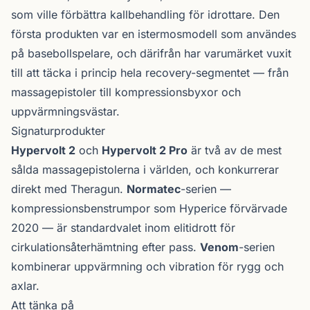
som ville förbättra kall­behandling för idrottare. Den
första produkten var en istermos­modell som användes
på basebollspelare, och därifrån har varumärket vuxit
till att täcka i princip hela recovery-segmentet — från
massagepistoler till kompressions­byxor och
uppvärmnings­västar.
Signaturprodukter
Hypervolt 2
och
Hypervolt 2 Pro
är två av de mest
sålda massagepistolerna i världen, och konkurrerar
direkt med Theragun.
Normatec
-serien —
kompressionsbenstrumpor som Hyperice förvärvade
2020 — är standardvalet inom elitidrott för
cirkulations­återhämtning efter pass.
Venom
-serien
kombinerar uppvärmning och vibration för rygg och
axlar.
Att tänka på