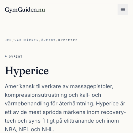
GymGuiden
.nu
Öpp
HEM
/
VARUMÄRKEN
/
ÖVRIGT
/
HYPERICE
ÖVRIGT
Hyperice
Amerikansk tillverkare av massagepistoler,
kompressionsutrustning och kall- och
värmebehandling för återhämtning. Hyperice är
ett av de mest spridda märkena inom recovery-
tech och syns flitigt på elittränande och inom
NBA, NFL och NHL.