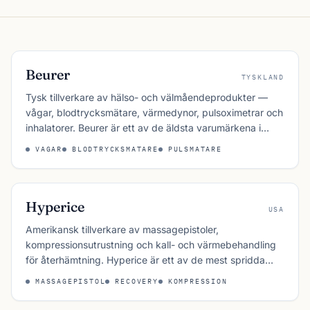
Beurer
TYSKLAND
Tysk tillverkare av hälso- och välmåendeprodukter —
vågar, blodtrycksmätare, värmedynor, pulsoximetrar och
inhalatorer. Beurer är ett av de äldsta varumärkena i
kategorin och säljs brett i nordiska apotek och
VAGAR
BLODTRYCKSMATARE
PULSMATARE
hälsobutiker.
Hyperice
USA
Amerikansk tillverkare av massagepistoler,
kompressionsutrustning och kall- och värmebehandling
för återhämtning. Hyperice är ett av de mest spridda
märkena inom recovery-tech och syns flitigt på
MASSAGEPISTOL
RECOVERY
KOMPRESSION
elittränande och inom NBA, NFL och NHL.