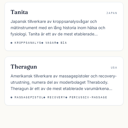
Tanita
JAPAN
Japansk tillverkare av kroppsanalysvågar och
mätinstrument med en lång historia inom hälsa och
fysiologi. Tanita är ett av de mest etablerade
varumärkena inom bioelektrisk impedansanalys (BIA)
KROPPSANALYS
VAGAR
BIA
och säljs både till konsumenter, kliniker och idrottslab.
Theragun
USA
Amerikansk tillverkare av massagepistoler och recovery-
utrustning, numera del av moderbolaget Therabody.
Theragun är ett av de mest etablerade varumärkena
inom percussiv massage och har en stark närvaro hos
MASSAGEPISTOL
RECOVERY
PERCUSSIV-MASSAGE
idrottare och fysioterapeuter.