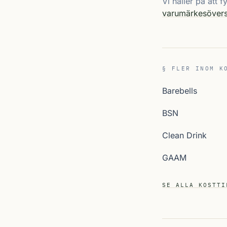
Vi håller på att 
varumärkesövers
§ FLER INOM K
Barebells
BSN
Clean Drink
GAAM
SE ALLA KOSTTI