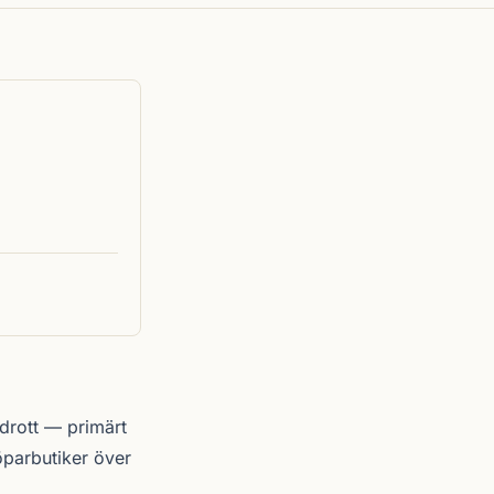
drott — primärt
öparbutiker över