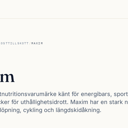
KOSTTILLSKOTT
/
MAXIM
im
nutritionsvarumärke känt för energibars, spor
ker för uthållighetsidrott. Maxim har en stark 
löpning, cykling och längdskidåkning.