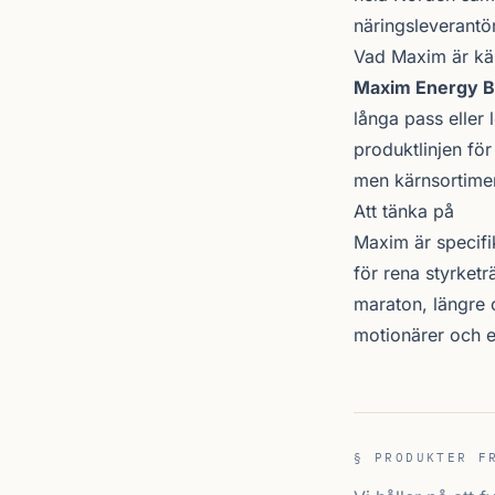
näringsleverantör 
Vad Maxim är kän
Maxim Energy B
långa pass eller
produktlinjen fö
men kärnsortiment
Att tänka på
Maxim är specifik
för rena styrket
maraton, längre 
motionärer och e
§ PRODUKTER F