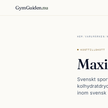
GymGuiden
.nu
HEM
/
VARUMÄRKEN
/
KOSTTILLSKOTT
Max
Svenskt sport
kolhydratdryc
inom svensk 