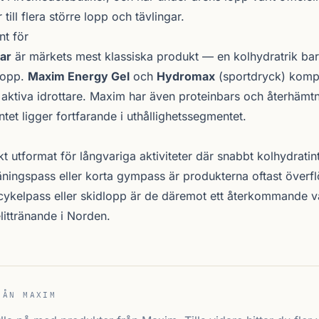
till flera större lopp och tävlingar.
t för
ar
är märkets mest klassiska produkt — en kolhydratrik ba
 lopp.
Maxim Energy Gel
och
Hydromax
(sportdryck) kompl
r aktiva idrottare. Maxim har även proteinbars och återhämtn
et ligger fortfarande i uthållighets­segmentet.
t utformat för långvariga aktiviteter där snabbt kolhydratin
räningspass eller korta gympass är produkterna oftast överfl
cykelpass eller skidlopp är de däremot ett återkommande v
littränande i Norden.
RÅN MAXIM