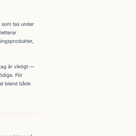
r som tas under
etterar
ings­produkter,
tag är viktigt —
ödiga. För
al bland både