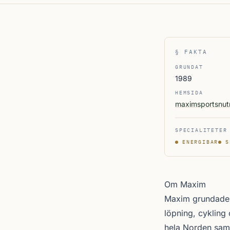
§ FAKTA
GRUNDAT
1989
HEMSIDA
maximsportsnutr
SPECIALITETER
ENERGIBAR
S
Om Maxim
Maxim grundades 
löpning, cykling
hela Norden samt 