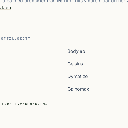
fylla på med produkter från Maxim. Tills vidare hittar du fle
ikten
.
OSTTILLSKOTT
Bodylab
Celsius
Dymatize
Gainomax
LLSKOTT-VARUMÄRKEN
→