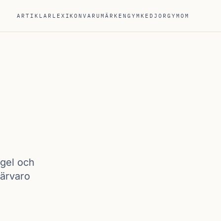
ARTIKLAR
LEXIKON
VARUMÄRKEN
GYMKEDJOR
GYM
OM
tgel och
närvaro