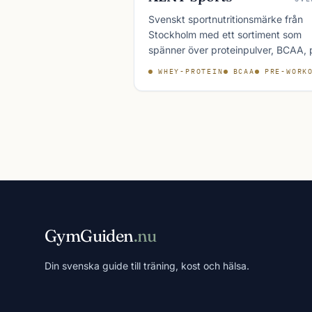
Svenskt sportnutritionsmärke från
Stockholm med ett sortiment som
spänner över proteinpulver, BCAA, 
workout och tobaksfri nikotin. XLN
WHEY-PROTEIN
BCAA
PRE-WORK
Sports har en stark närvaro inom s
crossfit- och styrkesportscommunit
GymGuiden
.nu
Din svenska guide till träning, kost och hälsa.