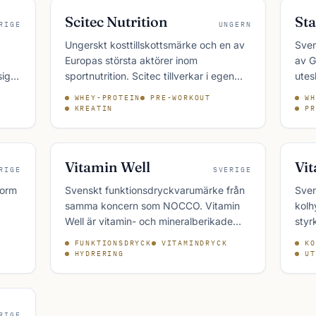
Scitec Nutrition
Sta
RIGE
UNGERN
Ungerskt kosttillskottsmärke och en av
Sven
Europas största aktörer inom
av G
sig
sportnutrition. Scitec tillverkar i egen
utes
­
anläggning i Budapest och har ett av de
Nutr
WHEY-PROTEIN
PRE-WORKOUT
WH
bredaste sortimenten på den
prot
KREATIN
PR
europeiska marknaden.
pre-w
Vitamin Well
Vit
RIGE
SVERIGE
form
Svenskt funktionsdryckvarumärke från
Sven
samma koncern som NOCCO. Vitamin
kolh
Well är vitamin- och mineralberikade
styr
drycker utan koffein eller socker —
kolh
FUNKTIONSDRYCK
VITAMINDRYCK
KO
positionerat som ett mer hälsoinriktat
sven
HYDRERING
UT
iker.
alternativ.
elit
RIGE