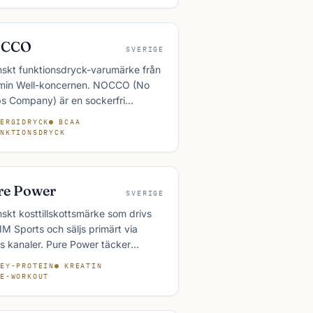
OCCO
SVERIGE
skt funktionsdryck-varumärke från
min Well-koncernen. NOCCO (No
s Company) är en sockerfri
gidryck med BCAA, koffein och
ERGIDRYCK
BCAA
miner som blivit en av de mest sålda
NKTIONSDRYCK
tegorin i Norden.
re Power
SVERIGE
skt kosttillskottsmärke som drivs
M Sports och säljs primärt via
s kanaler. Pure Power täcker
einpulver, kreatin, aminosyror och
EY-PROTEIN
KREATIN
workout till priser som ligger under
E-WORKOUT
törre internationella varumärkena.