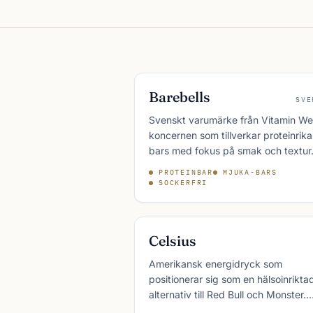
Barebells
SVE
Svenskt varumärke från Vitamin Wel
koncernen som tillverkar proteinrika
bars med fokus på smak och textur
Barebells syns i kassakön i
PROTEINBAR
MJUKA-BARS
livsmedelsbutiker över hela Norden
SOCKERFRI
har på några år vuxit till en internati
aktör.
Celsius
Amerikansk energidryck som
positionerar sig som en hälsoinrikta
alternativ till Red Bull och Monster.
Celsius innehåller koffein, vitaminer