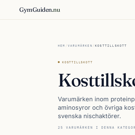
GymGuiden
.nu
HEM
/
VARUMÄRKEN
/
KOSTTILLSKOTT
KOSTTILLSKOTT
Kosttillsk
Varumärken inom proteinpu
aminosyror och övriga kostt
svenska nischaktörer.
25 VARUMÄRKEN I DENNA KATEGO