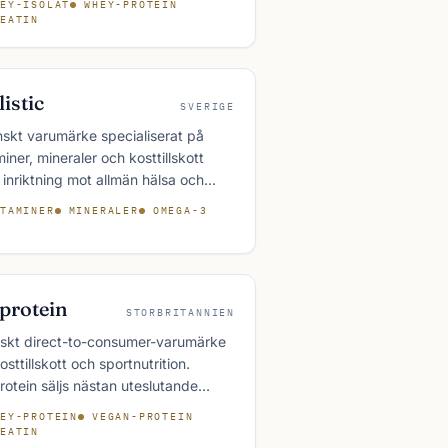
EY-ISOLAT
WHEY-PROTEIN
är ett av de mest spridda
EATIN
rnationella varumärkena i nordiska
tbutiker.
istic
SVERIGE
skt varumärke specialiserat på
miner, mineraler och kosttillskott
inriktning mot allmän hälsa och
ående snarare än sportprestation.
TAMINER
MINERALER
OMEGA-3
stic säljs via egen webbutik,
okostbutiker och utvalda apotek.
protein
STORBRITANNIEN
tiskt direct-to-consumer-varumärke
kosttillskott och sportnutrition.
otein säljs nästan uteslutande
ne och har blivit ett av Europas
EY-PROTEIN
VEGAN-PROTEIN
sta varumärken inom kategorin.
EATIN