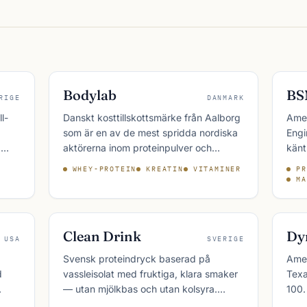
Bodylab
BS
RIGE
DANMARK
l-
Danskt kosttillskottsmärke från Aalborg
Amer
som är en av de mest spridda nordiska
Engi
.
aktörerna inom proteinpulver och
känt
sportnutrition. Bodylab tillverkar i egen
XPLO
WHEY-PROTEIN
KREATIN
VITAMINER
PR
 och
produktion och säljer både via webbutik
BSN 
MA
onell
och fysiska butiker i flera europeiska
och 
länder.
Clean Drink
Dy
USA
SVERIGE
Svensk proteindryck baserad på
Amer
d
vassleisolat med fruktiga, klara smaker
Texa
— utan mjölkbas och utan kolsyra.
100.
 och
Clean Drink positionerar sig mellan
sort