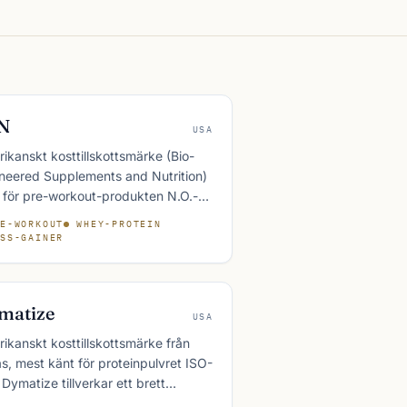
N
USA
ikanskt kosttillskottsmärke (Bio-
neered Supplements and Nutrition)
 för pre-workout-produkten N.O.-
DE och proteinpulvret Syntha-6.
E-WORKOUT
WHEY-PROTEIN
är en del av Glanbia-koncernen
SS-GAINER
säljs brett i nordiska sportbutiker.
matize
USA
ikanskt kosttillskottsmärke från
s, mest känt för proteinpulvret ISO-
 Dymatize tillverkar ett brett
iment av sport­nutritions­produkter