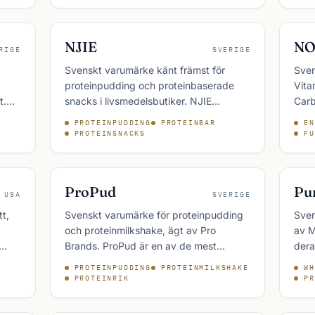
längdskidåkning.
NJIE
N
RIGE
SVERIGE
Svenskt varumärke känt främst för
Sven
proteinpudding och proteinbaserade
Vita
t.
snacks i livsmedelsbutiker. NJIE
Carb
positionerar sig som ett bekvämt
ener
PROTEINPUDDING
PROTEINBAR
EN
 ett
alternativ till pulver- och drycksprotein
vita
PROTEINSNACKS
FU
nom
för det dagliga proteinintaget.
i ka
.
ProPud
Pu
USA
SVERIGE
tt,
Svenskt varumärke för proteinpudding
Sven
och proteinmilkshake, ägt av Pro
av M
Brands. ProPud är en av de mest
dera
etablerade aktörerna inom kyld
prot
PROTEINPUDDING
PROTEINMILKSHAKE
WH
proteinrik snacks i svenska
pre-
PROTEINRIK
PR
livsmedelsbutiker.
de s