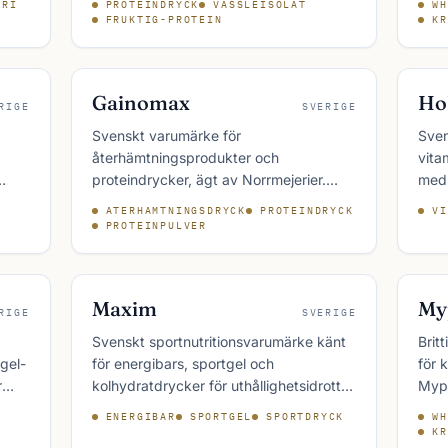
FRI
PROTEINDRYCK
VASSLEISOLAT
WH
å
funktionsdryck och proteindryck och
och 
FRUKTIG-PROTEIN
KR
e
säljs i stora delar av svensk
inte
dagligvaruhandel.
spor
Gainomax
Hol
RIGE
SVERIGE
Svenskt varumärke för
Sven
återhämtningsprodukter och
vita
proteindrycker, ägt av Norrmejerier.
med 
k
Gainomax säljs i de flesta
välm
ATERHAMTNINGSDRYCK
PROTEINDRYCK
VI
rje
livsmedelsbutiker och är välkänt bland
Holi
PROTEINPULVER
svenska motionärer och elittränande.
häls
Maxim
My
RIGE
SVERIGE
Svenskt sportnutritionsvarumärke känt
Brit
gel-
för energibars, sportgel och
för 
r
kolhydratdrycker för uthållighetsidrott.
Mypr
Maxim har en stark närvaro inom
onli
ENERGIBAR
SPORTGEL
SPORTDRYCK
WH
svensk löpning, cykling och
stör
KR