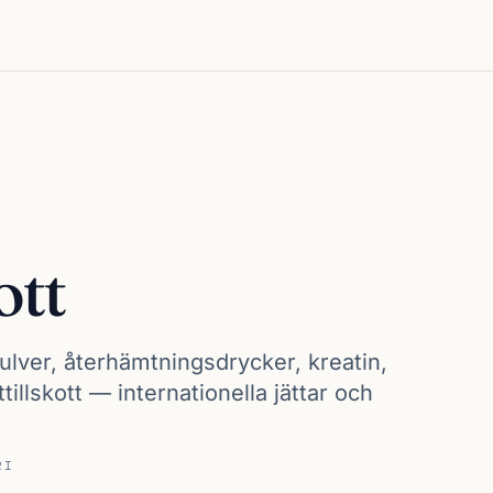
ott
lver, återhämtningsdrycker, kreatin,
illskott — internationella jättar och
RI