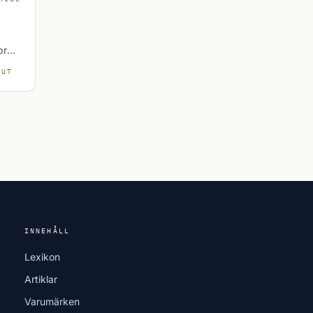
pre-
T
OUT
vensk
y.
INNEHÅLL
Lexikon
Artiklar
Varumärken