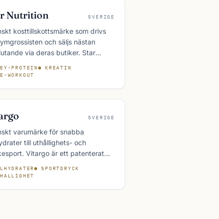
r Nutrition
SVERIGE
skt kosttillskottsmärke som drivs
ymgrossisten och säljs nästan
lutande via deras butiker. Star
ition täcker ett brett sortiment av
EY-PROTEIN
KREATIN
einpulver, kreatin, aminosyror och
E-WORKOUT
orkout till relativt låga priser.
argo
SVERIGE
skt varumärke för snabba
ydrater till uthållighets- och
kesport. Vitargo är ett patenterat
ydratpolysackarid utvecklat genom
LHYDRATER
SPORTDRYCK
sk forskning och används av
HALLIGHET
tränande inom flera idrotter.