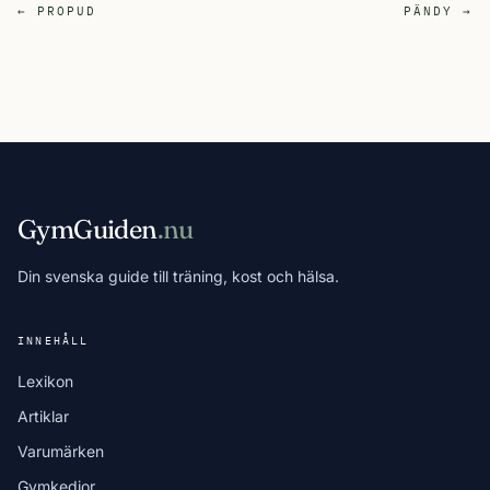
← PROPUD
PÄNDY →
GymGuiden
.nu
Din svenska guide till träning, kost och hälsa.
INNEHÅLL
Lexikon
Artiklar
Varumärken
Gymkedjor