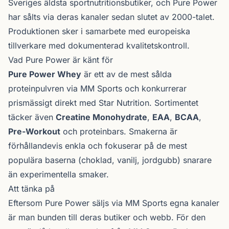
Sveriges äldsta sportnutritions­butiker, och Pure Power
har sålts via deras kanaler sedan slutet av 2000-talet.
Produktionen sker i samarbete med europeiska
tillverkare med dokumenterad kvalitetskontroll.
Vad Pure Power är känt för
Pure Power Whey
är ett av de mest sålda
proteinpulvren via MM Sports och konkurrerar
prismässigt direkt med Star Nutrition. Sortimentet
täcker även
Creatine Monohydrate
,
EAA
,
BCAA
,
Pre-Workout
och proteinbars. Smakerna är
förhållandevis enkla och fokuserar på de mest
populära baserna (choklad, vanilj, jordgubb) snarare
än experimentella smaker.
Att tänka på
Eftersom Pure Power säljs via MM Sports egna kanaler
är man bunden till deras butiker och webb. För den