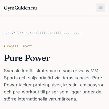
GymGuiden
.nu
Öpp
HEM
/
VARUMÄRKEN
/
KOSTTILLSKOTT
/
PURE POWER
KOSTTILLSKOTT
Pure Power
Svenskt kosttillskottsmärke som drivs av MM
Sports och säljs primärt via deras kanaler. Pure
Power täcker proteinpulver, kreatin, aminosyror
och pre-workout till priser som ligger under de
större internationella varumärkena.