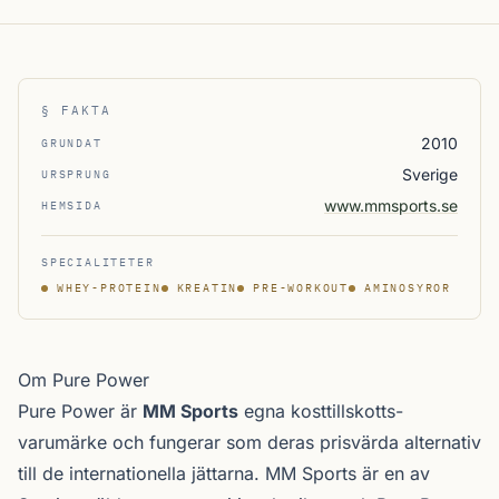
§ FAKTA
2010
GRUNDAT
Sverige
URSPRUNG
www.mmsports.se
HEMSIDA
SPECIALITETER
WHEY-PROTEIN
KREATIN
PRE-WORKOUT
AMINOSYROR
Om Pure Power
Pure Power är
MM Sports
egna kosttillskotts­
varumärke och fungerar som deras prisvärda alternativ
till de internationella jättarna. MM Sports är en av