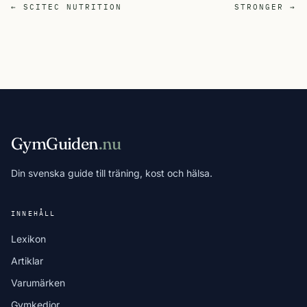
← SCITEC NUTRITION
STRONGER →
GymGuiden
.nu
Din svenska guide till träning, kost och hälsa.
INNEHÅLL
Lexikon
Artiklar
Varumärken
Gymkedjor