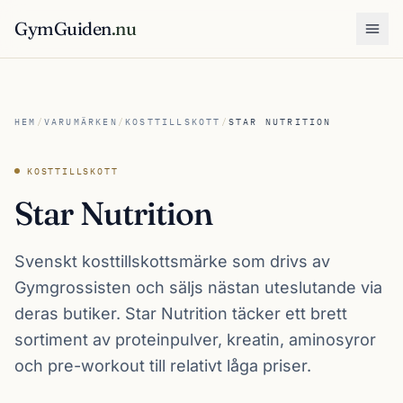
GymGuiden
.nu
Öpp
HEM
/
VARUMÄRKEN
/
KOSTTILLSKOTT
/
STAR NUTRITION
KOSTTILLSKOTT
Star Nutrition
Svenskt kosttillskottsmärke som drivs av
Gymgrossisten och säljs nästan uteslutande via
deras butiker. Star Nutrition täcker ett brett
sortiment av proteinpulver, kreatin, aminosyror
och pre-workout till relativt låga priser.