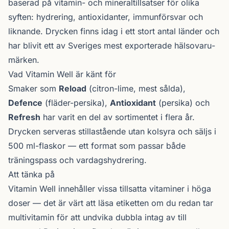
baserad på vitamin- och mineraltillsatser för olika
syften: hydrering, antioxidanter, immunförsvar och
liknande. Drycken finns idag i ett stort antal länder och
har blivit ett av Sveriges mest exporterade hälsovaru­
märken.
Vad Vitamin Well är känt för
Smaker som
Reload
(citron-lime, mest sålda),
Defence
(fläder-persika),
Antioxidant
(persika) och
Refresh
har varit en del av sortimentet i flera år.
Drycken serveras stillastående utan kolsyra och säljs i
500 ml-flaskor — ett format som passar både
träningspass och vardags­hydrering.
Att tänka på
Vitamin Well innehåller vissa tillsatta vitaminer i höga
doser — det är värt att läsa etiketten om du redan tar
multivitamin för att undvika dubbla intag av till