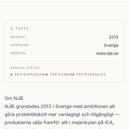
§ FAKTA
2013
GRUNDAT
Sverige
URSPRUNG
www.njie.se
HEMSIDA
SPECIALITETER
PROTEINPUDDING
PROTEINBAR
PROTEINSNACKS
Om NJIE
NJIE grundades 2013 i Sverige med ambitionen att
göra protein­tillskott mer vardagligt och tillgängligt —
produkterna säljs framför allt i mejerikylan på ICA,