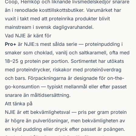
Coop, Hemköp och liknande livsmedelskedjor snarare
än i renodlade kosttillskotts­butiker. Varumärket har
vuxit i takt med att proteinrika produkter blivit
mainstream i svensk dagligvaruhandel.
Vad NJIE är känt för
Pro+
är NJIE:s mest sålda serie — proteinpudding i
smaker som choklad, vanilj och saltkaramell, ofta med
18–25 g protein per portion. Sortimentet har utökats
med proteindrycker, riskakor med proteinöverdrag
och bars. Förpackningarna är designade för on-the-
go-konsumtion — typiskt mellanmål eller efter passet
snarare än måltids­ersättning.
Att tänka på
NJIE är ett bekvämlighetsval — pris per gram protein
är högre än pulverlösningar, men bekvämligheten av
en kyld pudding eller dryck efter passet är poängen.