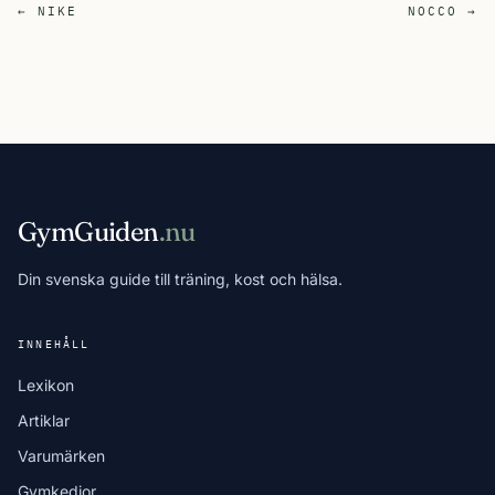
← NIKE
NOCCO →
GymGuiden
.nu
Din svenska guide till träning, kost och hälsa.
INNEHÅLL
Lexikon
Artiklar
Varumärken
Gymkedjor