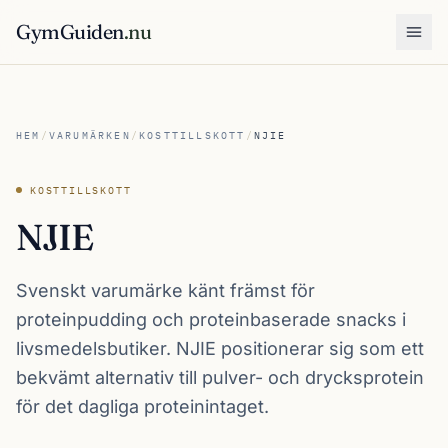
GymGuiden
.nu
Öpp
HEM
/
VARUMÄRKEN
/
KOSTTILLSKOTT
/
NJIE
KOSTTILLSKOTT
NJIE
Svenskt varumärke känt främst för
proteinpudding och proteinbaserade snacks i
livsmedelsbutiker. NJIE positionerar sig som ett
bekvämt alternativ till pulver- och drycksprotein
för det dagliga proteinintaget.