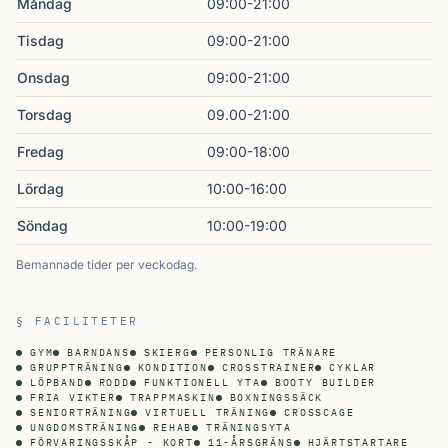
Måndag
09:00-21:00
Tisdag
09:00-21:00
Onsdag
09:00-21:00
Torsdag
09.00-21:00
Fredag
09:00-18:00
Lördag
10:00-16:00
Söndag
10:00-19:00
Bemannade tider per veckodag.
§ FACILITETER
GYM
BARNDANS
SKIERG
PERSONLIG TRÄNARE
GRUPPTRÄNING
KONDITION
CROSSTRAINER
CYKLAR
LÖPBAND
RODD
FUNKTIONELL YTA
BOOTY BUILDER
FRIA VIKTER
TRAPPMASKIN
BOXNINGSSÄCK
SENIORTRÄNING
VIRTUELL TRÄNING
CROSSCAGE
UNGDOMSTRÄNING
REHAB
TRÄNINGSYTA
FÖRVARINGSSKÅP - KORT
11-ÅRSGRÄNS
HJÄRTSTARTARE