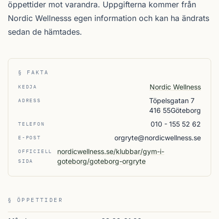
öppettider mot varandra. Uppgifterna kommer från
Nordic Wellnesss egen information och kan ha ändrats
sedan de hämtades.
§ FAKTA
Nordic Wellness
KEDJA
Töpelsgatan 7
ADRESS
416 55Göteborg
010 - 155 52 62
TELEFON
orgryte@nordicwellness.se
E-POST
nordicwellness.se/klubbar/gym-i-
OFFICIELL
goteborg/goteborg-orgryte
SIDA
§ ÖPPETTIDER