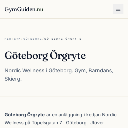
GymGuiden
.nu
Öpp
HEM
/
GYM
/
GÖTEBORG
/
GÖTEBORG ÖRGRYTE
Göteborg Örgryte
Nordic Wellness i Göteborg. Gym, Barndans,
Skierg.
Om Göteborg Örgryte
Göteborg Örgryte
är en anläggning i kedjan
Nordic
Wellness
på Töpelsgatan 7 i
Göteborg
. Utöver