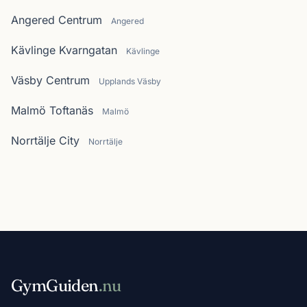
Angered Centrum
Angered
Kävlinge Kvarngatan
Kävlinge
Väsby Centrum
Upplands Väsby
Malmö Toftanäs
Malmö
Norrtälje City
Norrtälje
GymGuiden
.nu