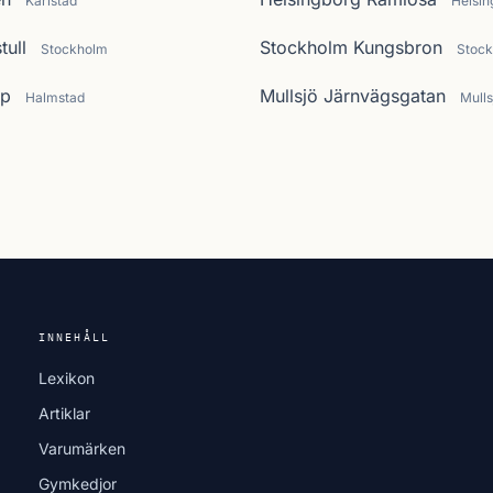
Karlstad
Helsin
ull
Stockholm Kungsbron
Stockholm
Stoc
rp
Mullsjö Järnvägsgatan
Halmstad
Mulls
INNEHÅLL
Lexikon
Artiklar
Varumärken
Gymkedjor