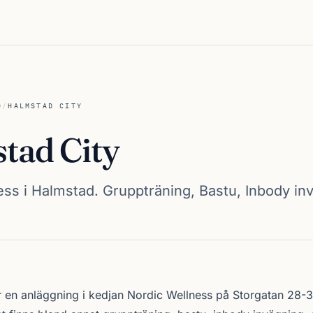
D
/
HALMSTAD CITY
tad City
ss i Halmstad. Gruppträning, Bastu, Inbody in
y
 en anläggning i kedjan
Nordic Wellness
på Storgatan 28-3