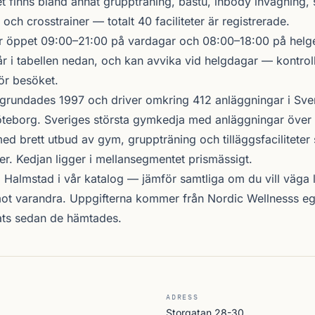
 finns bland annat gruppträning, bastu, inbody invägning, 
 och crosstrainer — totalt 40 faciliteter är registrerade.
r öppet 09:00–21:00 på vardagar och 08:00–18:00 på helge
r i tabellen nedan, och kan avvika vid helgdagar — kontrol
ör besöket.
grundades 1997 och driver omkring 412 anläggningar i Sve
teborg. Sveriges största gymkedja med anläggningar över 
d brett utbud av gym, gruppträning och tilläggsfacilitete
er. Kedjan ligger i mellansegmentet prismässigt.
i Halmstad i vår katalog —
jämför samtliga
om du vill väga l
ot varandra. Uppgifterna kommer från Nordic Wellnesss eg
ats sedan de hämtades.
ADRESS
Storgatan 28-30