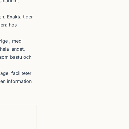
solarium,
n. Exakta tider
lera hos
rige , med
hela landet.
r som bastu och
äge, faciliteter
en information