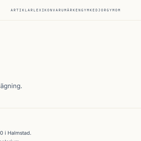
ARTIKLAR
LEXIKON
VARUMÄRKEN
GYMKEDJOR
GYM
OM
vägning.
0 i
Halmstad
.