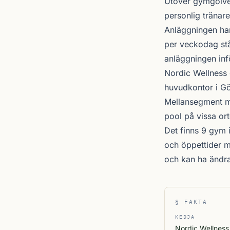
Utöver gymgolvet
personlig tränare
Anläggningen ha
per veckodag stå
anläggningen inf
Nordic Wellness
huvudkontor i Gö
Mellansegment me
pool på vissa ort
Det finns 9 gym 
och öppettider m
och kan ha ändr
§ FAKTA
KEDJA
Nordic Wellness