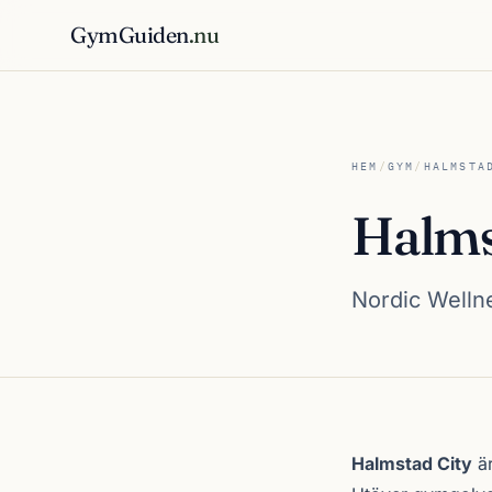
GymGuiden
.nu
HEM
/
GYM
/
HALMSTA
Halms
Nordic Wellne
Om Halmstad Cit
Halmstad City
är