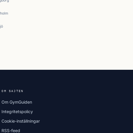
gborg
kholm
jö
OM SAJTEN
Om GymGuiden
Integritetspolicy
Cookie-inställningar
RSS-feed