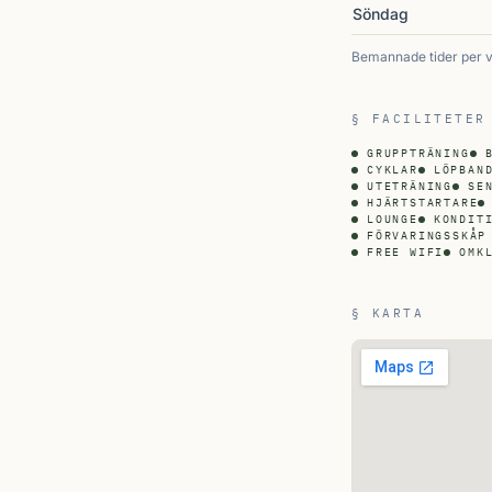
Söndag
Bemannade tider per 
§ FACILITETER
GRUPPTRÄNING
CYKLAR
LÖPBAN
UTETRÄNING
SE
HJÄRTSTARTARE
LOUNGE
KONDIT
FÖRVARINGSSKÅP
FREE WIFI
OMK
§ KARTA