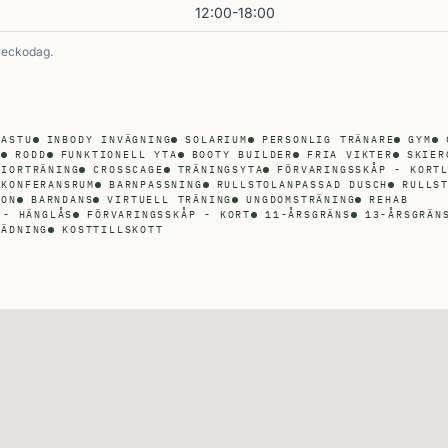
12:00-18:00
veckodag.
BASTU
INBODY INVÄGNING
SOLARIUM
PERSONLIG TRÄNARE
GYM
D
RODD
FUNKTIONELL YTA
BOOTY BUILDER
FRIA VIKTER
SKIER
NIORTRÄNING
CROSSCAGE
TRÄNINGSYTA
FÖRVARINGSSKÅP - KORT
KONFERANSRUM
BARNPASSNING
RULLSTOLANPASSAD DUSCH
RULLS
ION
BARNDANS
VIRTUELL TRÄNING
UNGDOMSTRÄNING
REHAB
 - HÄNGLÅS
FÖRVARINGSSKÅP - KORT
11-ÅRSGRÄNS
13-ÅRSGRÄN
LÄDNING
KOSTTILLSKOTT