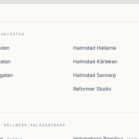
 HALMSTAD
aden
Halmstad Hallarna
atan
Halmstad Kärleken
gatan
Halmstad Sannarp
Reformer Studio
C WELLNESS-ANLÄGGNINGAR
en
Helsingborg Ramlösa