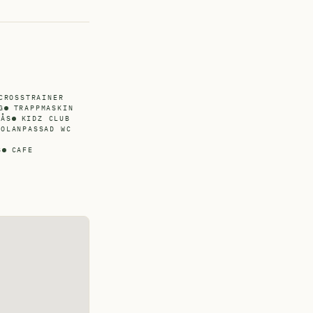
CROSSTRAINER
G
TRAPPMASKIN
LÅS
KIDZ CLUB
TOLANPASSAD WC
S
CAFE