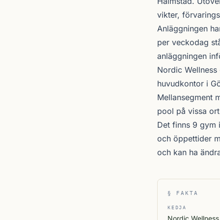
Halmstad
. Utöve
vikter, förvaring
Anläggningen ha
per veckodag stå
anläggningen inf
Nordic Wellness
huvudkontor i Gö
Mellansegment me
pool på vissa ort
Det finns 9 gym 
och öppettider m
och kan ha ändr
§ FAKTA
KEDJA
Nordic Wellness