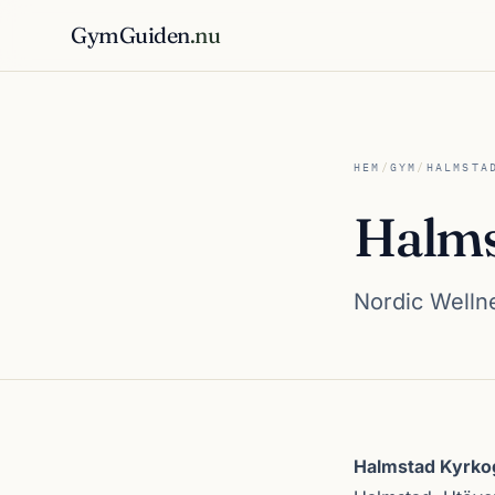
GymGuiden
.nu
HEM
/
GYM
/
HALMSTA
Halms
Nordic Wellne
Om Halmstad Ky
Halmstad Kyrko