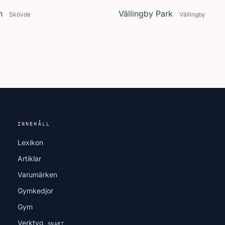
n
Vällingby Park
Skövde
Vällingby
INNEHÅLL
Lexikon
Artiklar
Varumärken
Gymkedjor
Gym
Verktyg
SNART