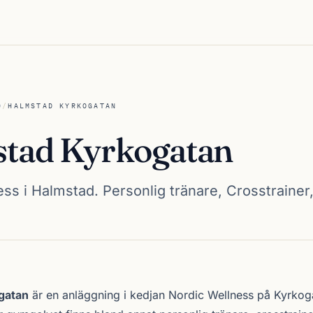
D
/
HALMSTAD KYRKOGATAN
tad Kyrkogatan
ss i Halmstad. Personlig tränare, Crosstrainer
rkogatan
gatan
är en anläggning i kedjan
Nordic Wellness
på Kyrkoga