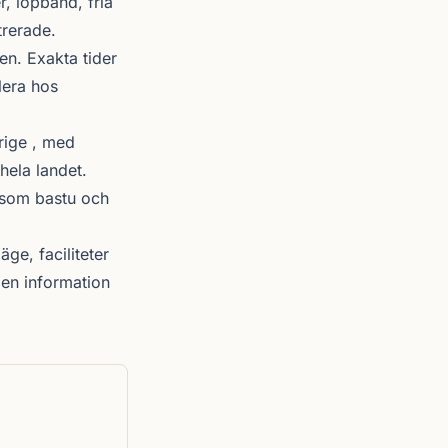
r, löpband, fria
trerade.
n. Exakta tider
lera hos
rige , med
hela landet.
r som bastu och
äge, faciliteter
en information