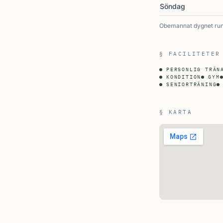
Söndag
Obemannat dygnet runt
§ FACILITETER
PERSONLIG TRÄN
KONDITION
GYM
SENIORTRÄNING
§ KARTA