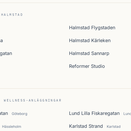
 HALMSTAD
Halmstad Flygstaden
na
Halmstad Kärleken
gatan
Halmstad Sannarp
Reformer Studio
C WELLNESS-ANLÄGGNINGAR
atan
Lund Lilla Fiskaregatan
Göteborg
Lun
Karlstad Strand
Hässleholm
Karlstad