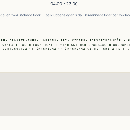
04:00 - 23:00
 eller med utökade tider — se klubbens egen sida. Bemannade tider per vecko
ARE
CROSSTRAINER
LÖPBAND
FRIA VIKTER
FÖRVARINGSSKÅP - 
CYKLAR
RODD
FUNKTIONELL YTA
SKIERG
CROSSCAGE
UNGDOMS
TRÄNINGSYTA
11-ÅRSGRÄNS
13-ÅRSGRÄNS
VARUAUTOMAT
FREE W