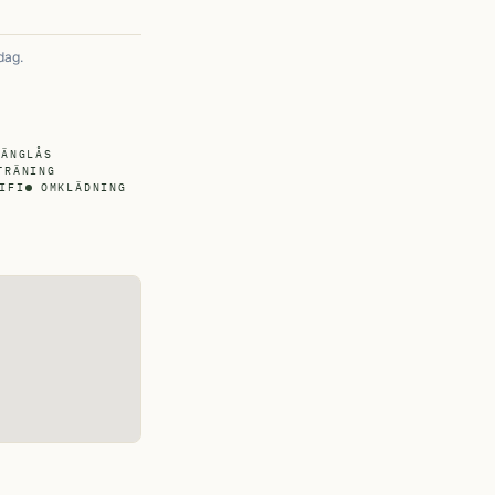
dag.
HÄNGLÅS
TRÄNING
IFI
OMKLÄDNING