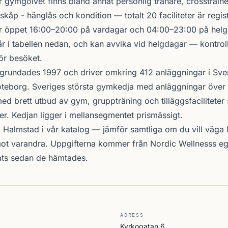
r gymgolvet finns bland annat personlig tränare, crosstraine
sskåp - hänglås och kondition — totalt 20 faciliteter är regis
r öppet 16:00–20:00 på vardagar och 04:00–23:00 på helge
r i tabellen nedan, och kan avvika vid helgdagar — kontrol
ör besöket.
grundades 1997 och driver omkring 412 anläggningar i Sve
teborg. Sveriges största gymkedja med anläggningar över 
d brett utbud av gym, gruppträning och tilläggsfacilitete
er. Kedjan ligger i mellansegmentet prismässigt.
i Halmstad i vår katalog —
jämför samtliga
om du vill väga l
ot varandra. Uppgifterna kommer från Nordic Wellnesss eg
ats sedan de hämtades.
ADRESS
Kyrkogatan 6