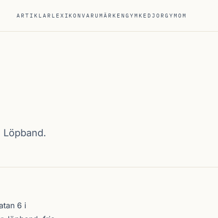
ARTIKLAR
LEXIKON
VARUMÄRKEN
GYMKEDJOR
GYM
OM
, Löpband.
tan 6 i