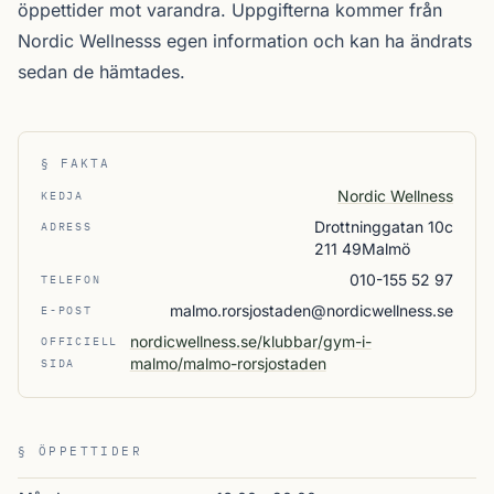
öppettider mot varandra. Uppgifterna kommer från
Nordic Wellnesss egen information och kan ha ändrats
sedan de hämtades.
§ FAKTA
Nordic Wellness
KEDJA
Drottninggatan 10c
ADRESS
211 49Malmö
010-155 52 97
TELEFON
malmo.rorsjostaden@nordicwellness.se
E-POST
nordicwellness.se/klubbar/gym-i-
OFFICIELL
malmo/malmo-rorsjostaden
SIDA
§ ÖPPETTIDER