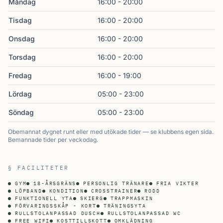
Måndag
16:00 - 20:00
Tisdag
16:00 - 20:00
Onsdag
16:00 - 20:00
Torsdag
16:00 - 20:00
Fredag
16:00 - 19:00
Lördag
05:00 - 23:00
Söndag
05:00 - 23:00
Obemannat dygnet runt eller med utökade tider — se klubbens egen sida.
Bemannade tider per veckodag.
§ FACILITETER
GYM
18-ÅRSGRÄNS
PERSONLIG TRÄNARE
FRIA VIKTER
LÖPBAND
KONDITION
CROSSTRAINER
RODD
FUNKTIONELL YTA
SKIERG
TRAPPMASKIN
FÖRVARINGSSKÅP - KORT
TRÄNINGSYTA
RULLSTOLANPASSAD DUSCH
RULLSTOLANPASSAD WC
FREE WIFI
KOSTTILLSKOTT
OMKLÄDNING