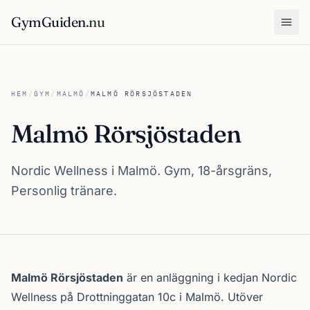
GymGuiden
.nu
Öpp
HEM
/
GYM
/
MALMÖ
/
MALMÖ RÖRSJÖSTADEN
Malmö Rörsjöstaden
Nordic Wellness i Malmö. Gym, 18-årsgräns,
Personlig tränare.
Om Malmö Rörsjöstaden
Malmö Rörsjöstaden
är en anläggning i kedjan
Nordic
Wellness
på Drottninggatan 10c i
Malmö
. Utöver