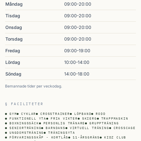
Måndag
09:00-20:00
Tisdag
09:00-20:00
Onsdag
09:00-20:00
Torsdag
09:00-20:00
Fredag
09:00-19:00
Lördag
10:00-14:00
Söndag
14:00-18:00
Bemannade tider per veckodag.
§ FACILITETER
GYM
CYKLAR
CROSSTRAINER
LÖPBAND
RODD
FUNKTIONELL YTA
FRIA VIKTER
SKIERG
TRAPPMASKIN
BOXNINGSSÄCK
PERSONLIG TRÄNARE
GRUPPTRÄNING
SENIORTRÄNING
BARNDANS
VIRTUELL TRÄNING
CROSSCAGE
UNGDOMSTRÄNING
TRÄNINGSYTA
FÖRVARINGSSKÅP - KORTLÅS
11-ÅRSGRÄNS
KIDZ CLUB