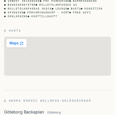
INBODY INVÄGNING
FRI PARKERING
BARNPASSNING
BOKNINGSSYSTEM
RULLSTOLANPASSAD WC
RULLSTOLANPASSAD DUSCH
LOUNGE
BASTU
KONDITION
SPINNING
FÖRVARINGSSKÅP - KORT
FREE WIFI
OMKLÄDNING
KOSTTILLSKOTT
§ KARTA
§ ANDRA NORDIC WELLNESS-ANLÄGGNINGAR
Göteborg Backaplan
Göteborg