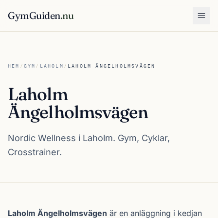
GymGuiden
.nu
Öpp
HEM
/
GYM
/
LAHOLM
/
LAHOLM ÄNGELHOLMSVÄGEN
Laholm
Ängelholmsvägen
Nordic Wellness i Laholm. Gym, Cyklar,
Crosstrainer.
Om Laholm Ängelholmsvägen
Laholm Ängelholmsvägen
är en anläggning i kedjan