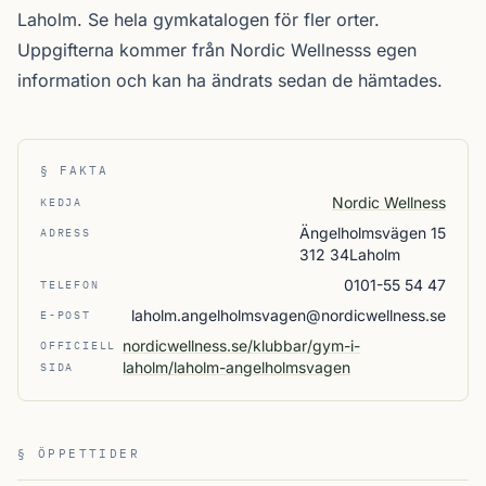
Laholm. Se
hela gymkatalogen
för fler orter.
Uppgifterna kommer från Nordic Wellnesss egen
information och kan ha ändrats sedan de hämtades.
§ FAKTA
Nordic Wellness
KEDJA
Ängelholmsvägen 15
ADRESS
312 34Laholm
0101-55 54 47
TELEFON
laholm.angelholmsvagen@nordicwellness.se
E-POST
nordicwellness.se/klubbar/gym-i-
OFFICIELL
laholm/laholm-angelholmsvagen
SIDA
§ ÖPPETTIDER