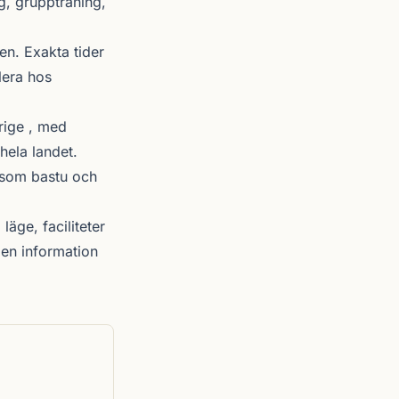
g, gruppträning,
n. Exakta tider
lera hos
rige , med
hela landet.
r som bastu och
läge, faciliteter
en information