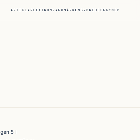
ARTIKLAR
LEXIKON
VARUMÄRKEN
GYMKEDJOR
GYM
OM
gen 5 i