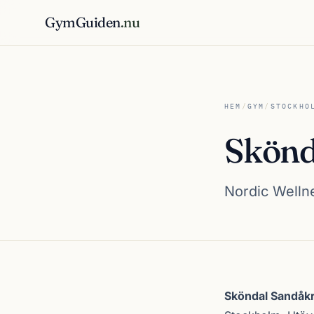
GymGuiden
.nu
HEM
/
GYM
/
STOCKHO
Skönd
Nordic Wellne
Om Sköndal San
Sköndal Sandåk