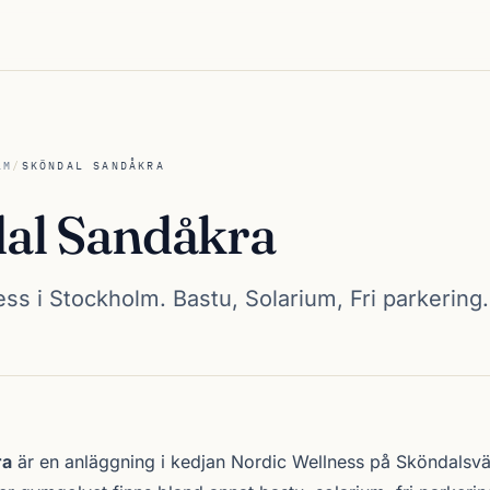
LM
/
SKÖNDAL SANDÅKRA
al Sandåkra
ss i Stockholm. Bastu, Solarium, Fri parkering.
dåkra
ra
är en anläggning i kedjan
Nordic Wellness
på Sköndalsvä