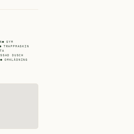
N
GYM
TRAPPMASKIN
TA
ASSAD DUSCH
T
OMKLÄDNING