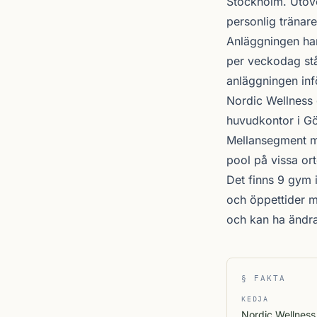
Stockholm
. Utöv
personlig tränare
Anläggningen ha
per veckodag stå
anläggningen inf
Nordic Wellness
huvudkontor i Gö
Mellansegment me
pool på vissa ort
Det finns 9 gym 
och öppettider m
och kan ha ändr
§ FAKTA
KEDJA
Nordic Wellness