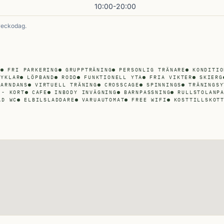
10:00-20:00
veckodag.
M
FRI PARKERING
GRUPPTRÄNING
PERSONLIG TRÄNARE
KONDITIO
CYKLAR
LÖPBAND
RODD
FUNKTIONELL YTA
FRIA VIKTER
SKIERG
BARNDANS
VIRTUELL TRÄNING
CROSSCAGE
SPINNINGS
TRÄNINGSY
 - KORT
CAFE
INBODY INVÄGNING
BARNPASSNING
RULLSTOLANP
AD WC
ELBILSLADDARE
VARUAUTOMAT
FREE WIFI
KOSTTILLSKOT