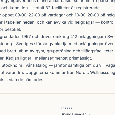
er gymgolvet finns bland annat bastu, solarium, fri parkerin
 och kondition — totalt 32 faciliteter är registrerade.
r öppet 09:00–22:00 på vardagar och 10:00–20:00 på helge
r i tabellen nedan, och kan avvika vid helgdagar — kontrol
ör besöket.
grundades 1997 och driver omkring 412 anläggningar i Sve
teborg. Sveriges största gymkedja med anläggningar över 
d brett utbud av gym, gruppträning och tilläggsfacilitete
er. Kedjan ligger i mellansegmentet prismässigt.
i Stockholm i vår katalog —
jämför samtliga
om du vill väga 
ot varandra. Uppgifterna kommer från Nordic Wellnesss eg
ats sedan de hämtades.
ADRESS
Sköndalsvägen 5