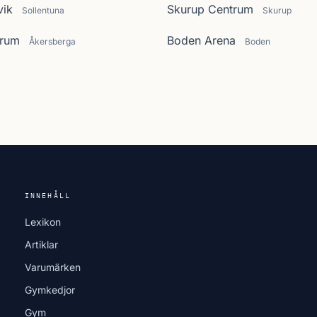
vik
Skurup Centrum
Sollentuna
Skurup
trum
Boden Arena
Åkersberga
Boden
INNEHÅLL
Lexikon
Artiklar
Varumärken
Gymkedjor
Gym