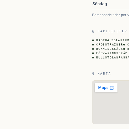
Söndag
Bemannade tider per 
§ FACILITETER
BASTU
SOLARIU
CROSSTRAINER
BOXNINGSSÄCK
FÖRVARINGSSKÅP
RULLSTOLANPASS
§ KARTA